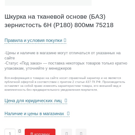
е
в
о
Шкурка на тканевой основе (БАЗ)
й
зернистость 6Н (P180) 800мм 75218
о
с
н
Правила и условия покупки
о
в
-Цены и наличие в магазине могут отличаться от указанных на
е
сайте
(
-Статус «Под заказ» — поставка некоторых товаров только кратно
Б
упаковкам, уточняйте у менеджеров
А
Вся информация о товарах на сайте носит справочный характер и не является
З
публичной офертой в соответствии с пунктом 2 статьи 437 ГК РФ. Производитель
)
оставляет за собой право изменять характеристики товара, его внешний вид и
комплектность без предварительного уведомления покупателя.
з
е
Цена для юридических лиц
р
н
Наличие и цены в магазинах
и
с
т
+
В корзину
о