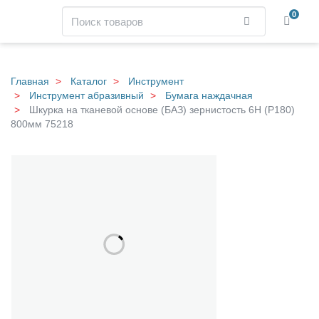
Навигация
Поиск
0
Найти
Skip
to
main
Главная
Каталог
Инструмент
content
Инструмент абразивный
Бумага наждачная
Шкурка на тканевой основе (БАЗ) зернистость 6Н (P180)
800мм 75218
Ш
Галерея
к
у
р
к
а
н
а
т
к
а
н