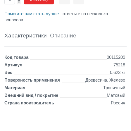
-
Сравнить
Отложить
с
т
Помогите нам стать лучше
- ответьте на несколько
ь
вопросов.
6
Н
(
Характеристики
Описание
P
1
8
Детали
Код товара
00115209
0
)
Артикул
75218
8
Вес
0.623 кг
0
Поверхность применения
Древесина, Железо
0
м
Материал
Тряпичный
м
Внешний вид / покрытие
Матовый
7
Страна производитель
Россия
5
2
1
8