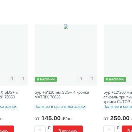
В НАЛИЧИИ
В НАЛИЧИИ
Сравнить
Отложить
Сравнить
Отложить
IX SDS+ c
Бур +6*110 мм SDS+ 4 кромки
Бур +12*260 м
ой 70650
MATRIX 70626
спираль три п
кромки CUTOP 
магазинах
Наличие и цены в магазинах
Наличие и цены
145.00
250.00
от
от
шт
₽/шт
+
+
зину
В корзину
В 