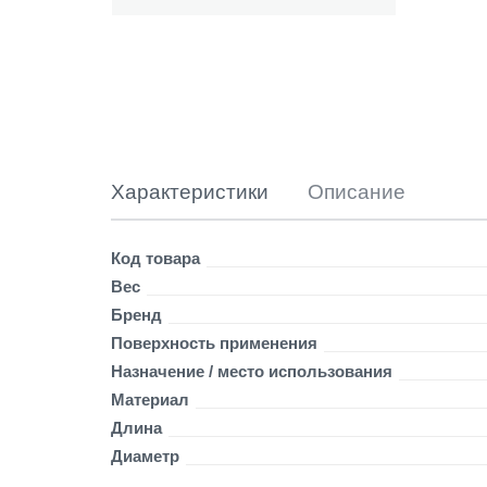
с
т
и
к
о
в
а
я
п
Характеристики
Описание
о
д
в
Детали
Код товара
е
Вес
с
к
Бренд
а
Поверхность применения
(
Назначение / место использования
1
Материал
.
6
Длина
1
Диаметр
8