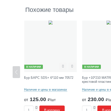
.
5
Похожие товары
9
6
.
3
1
9
)
В НАЛИЧИИ
В НАЛИЧИИ
Сравнить
Отложить
Сравнить
Отложить
10 мм
Бур БАРС SDS+ 6*110 мм 70572
Бур +10*210 MATR
крестовой пластин
азинах
Наличие и цены в магазинах
Наличие и цены в 
125.00
230.00
от
от
₽/шт
₽/
+
+
ну
В корзину
В кор