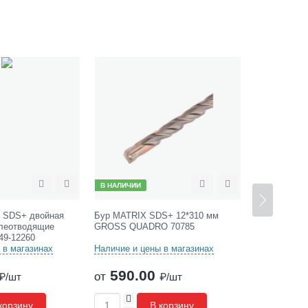
В НАЛИЧИИ
В НАЛИЧИИ
Сравнить
Отложить
Сравнить
Отложить
м SDS+ двойная
Бур MATRIX SDS+ 12*310 мм
Бур +6*110 
ылеотводящие
GROSS QUADRO 70785
спираль тр
49-12260
кромки CUTO
 в магазинах
Наличие и цены в магазинах
Наличие и ц
590.00
120.
от
от
₽/шт
₽/шт
+
+
корзину
В корзину