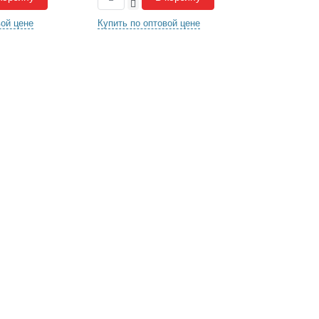
-
-
вой цене
Купить по оптовой цене
Купить по о