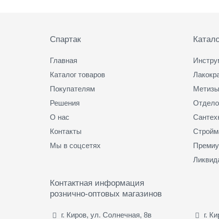
Подвал
Спартак
Катало
Главная
Инстру
Каталог товаров
Лакокр
Покупателям
Метизы
Решения
Отдело
О нас
Сантех
Контакты
Стройм
Мы в соцсетях
Премиу
Ликвид
Контактная информация
рознично-оптовых магазинов
г. Киров, ул. Солнечная, 8в
г. К