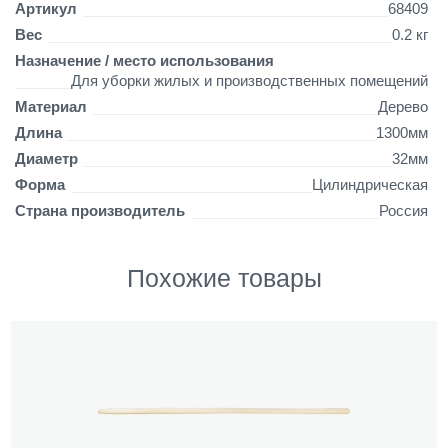
т
Артикул
68409
)
Вес
0.2 кг
6
Назначение / место использования
8
Для уборки жилых и производственных помещений
4
0
Материал
Дерево
9
Длина
1300мм
Диаметр
32мм
Форма
Цилиндрическая
Страна производитель
Россия
Похожие товары