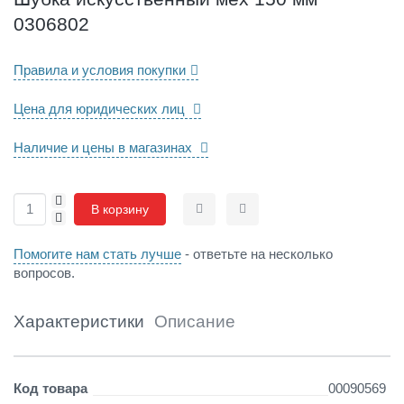
н
0306802
ы
й
м
Правила и условия покупки
е
х
Цена для юридических лиц
1
5
Наличие и цены в магазинах
0
м
м
+
0
В корзину
-
Сравнить
Отложить
3
0
Помогите нам стать лучше
- ответьте на несколько
6
вопросов.
8
0
2
Характеристики
Описание
Детали
Код товара
00090569