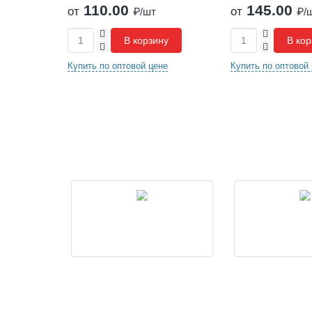
110.00
145.00
от
от
₽/шт
₽/
+
+
ну
В корзину
В кор
-
-
не
Купить по оптовой цене
Купить по оптовой