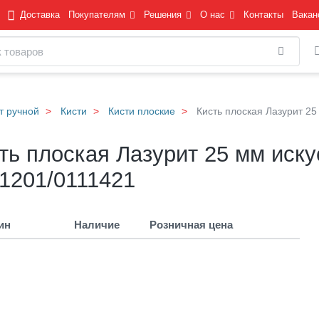
Доставка
Покупателям
Решения
О нас
Контакты
Вакан
Найти
т ручной
Кисти
Кисти плоские
Кисть плоская Лазурит 2
ть плоская Лазурит 25 мм иск
1201/0111421
ин
Наличие
Розничная цена