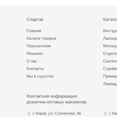
Подвал
Спартак
Катало
Главная
Инстру
Каталог товаров
Лакокр
Покупателям
Метизы
Решения
Отдело
О нас
Сантех
Контакты
Стройм
Мы в соцсетях
Премиу
Ликвид
Контактная информация
рознично-оптовых магазинов
г. Киров, ул. Солнечная, 8в
г. К