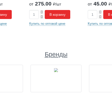
275.00
45.00
от
от
шт
₽/шт
₽
+
+
зину
В корзину
В 
-
-
 цене
Купить по оптовой цене
Купить по опто
Бренды