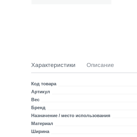
а
з
у
р
и
т
2
5
м
м
и
Характеристики
Описание
с
к
у
Детали
Код товара
с
Артикул
с
Вес
т
в
Бренд
е
Назначение / место использования
н
Материал
н
а
Ширина