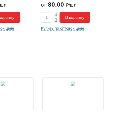
80.00
75.0
от
от
/шт
₽/шт
+
+
корзину
В корзину
-
-
вой цене
Купить по оптовой цене
Купить по о