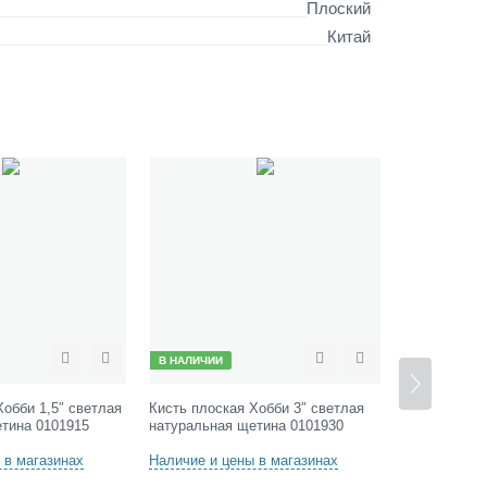
Плоский
Китай
В НАЛИЧИИ
В НАЛИЧИИ
Сравнить
Отложить
Сравнить
Отложить
Хобби 1,5″ светлая
Кисть плоская Хобби 3″ светлая
Кисть плоск
тина 0101915
натуральная щетина 0101930
0100550/011
 в магазинах
Наличие и цены в магазинах
Наличие и ц