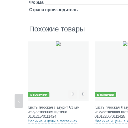
я
Форма
щ
Страна производитель
е
т
и
Похожие товары
н
а
0
1
0
1
2
0
1
/
0
1
В НАЛИЧИИ
В НАЛИЧИИ
Сравнить
Отложить
Сравнить
Отложить
1
1
т 100 мм
Кисть плоская Лазурит 63 мм
Кисть плоская Лаз
4
а
искусственная щетина
искусственная щет
2
0101215/0111424
0101220р/0111425
1
азинах
Наличие и цены в магазинах
Наличие и цены в 