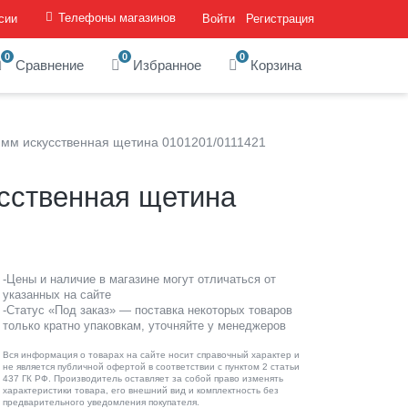
Телефоны магазинов
сии
Войти
Регистрация
0
0
0
Сравнение
Избранное
Корзина
5 мм искусственная щетина 0101201/0111421
усственная щетина
-Цены и наличие в магазине могут отличаться от
указанных на сайте
-Статус «Под заказ» — поставка некоторых товаров
только кратно упаковкам, уточняйте у менеджеров
Вся информация о товарах на сайте носит справочный характер и
не является публичной офертой в соответствии с пунктом 2 статьи
437 ГК РФ. Производитель оставляет за собой право изменять
характеристики товара, его внешний вид и комплектность без
предварительного уведомления покупателя.