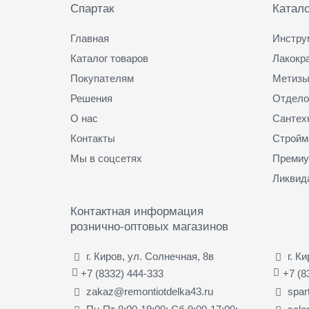
Спартак
Катало
Главная
Инстру
Каталог товаров
Лакокр
Покупателям
Метизы
Решения
Отдело
О нас
Сантех
Контакты
Стройм
Мы в соцсетях
Премиу
Ликвид
Контактная информация
рознично-оптовых магазинов
г. Киров, ул. Солнечная, 8в
г. К
+7 (8332) 444-333
+7 (8
zakaz@remontiotdelka43.ru
spar