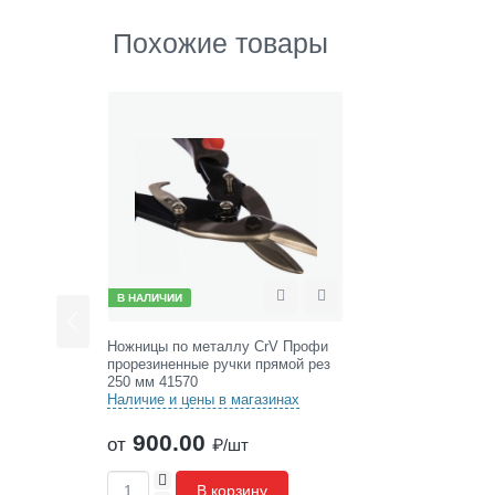
м
7
Похожие товары
8
3
3
0
В НАЛИЧИИ
Сравнить
Отложить
Ножницы по металлу CrV Профи
прорезиненные ручки прямой рез
250 мм 41570
Наличие и цены в магазинах
900.00
от
₽/шт
+
В корзину