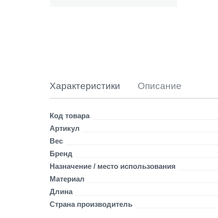
п
о
м
е
т
а
л
л
у
Характеристики
Описание
п
р
я
Детали
Код товара
м
Артикул
о
й
Вес
р
Бренд
е
Назначение / место использования
з
Материал
2
5
Длина
0
Страна производитель
м