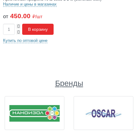
Наличие и цены в магазинах
450.00
от
₽/шт
+
В корзину
-
Купить по оптовой цене
Бренды