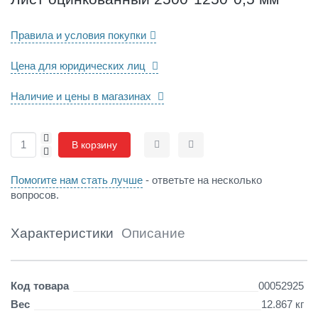
й
2
Правила и условия покупки
5
0
0
Цена для юридических лиц
*
1
Наличие и цены в магазинах
2
5
0
+
В корзину
*
-
Сравнить
Отложить
0
,
Помогите нам стать лучше
- ответьте на несколько
5
вопросов.
м
м
Характеристики
Описание
Детали
Код товара
00052925
Вес
12.867 кг