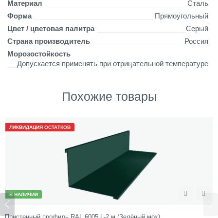
Материал
Сталь
Форма
Прямоугольный
Цвет / цветовая палитра
Серый
Страна производитель
Россия
Морозостойкость
Допускается применять при отрицательной температуре
Похожие товары
ЛИКВИДАЦИЯ ОСТАТКОВ
В НАЛИЧИИ
ожить
Сравнить
Отл
Пристенный профиль RAL 6005 L-2 м (Зелёный мох)