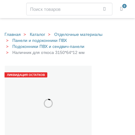
Навигация
Поиск
0
Найти
Skip
to
main
Главная
Каталог
Отделочные материалы
content
Панели и подоконники ПВХ
Подоконники ПВХ и сендвич-панели
Наличник для откоса 3150*64*12 мм
Н
Галерея
а
ЛИКВИДАЦИЯ ОСТАТКОВ
л
и
ч
н
и
к
д
л
я
о