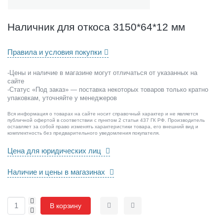
т
к
о
Наличник для откоса 3150*64*12 мм
с
а
Правила и условия покупки
3
1
5
-Цены и наличие в магазине могут отличаться от указанных на
сайте
0
-Статус «Под заказ» — поставка некоторых товаров только кратно
*
упаковкам, уточняйте у менеджеров
6
4
Вся информация о товарах на сайте носит справочный характер и не является
*
публичной офертой в соответствии с пунктом 2 статьи 437 ГК РФ. Производитель
оставляет за собой право изменять характеристики товара, его внешний вид и
1
комплектность без предварительного уведомления покупателя.
2
Цена для юридических лиц
м
м
Наличие и цены в магазинах
+
В корзину
-
Сравнить
Отложить