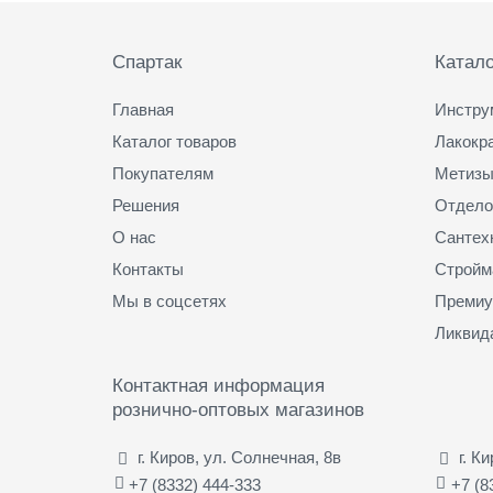
Подвал
Спартак
Катало
Главная
Инстру
Каталог товаров
Лакокр
Покупателям
Метизы
Решения
Отдело
О нас
Сантех
Контакты
Стройм
Мы в соцсетях
Премиу
Ликвид
Контактная информация
рознично-оптовых магазинов
г. Киров, ул. Солнечная, 8в
г. К
+7 (8332) 444-333
+7 (8