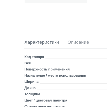
т
е
п
л
е
н
н
ы
й
Характеристики
Описание
1
5
0
Детали
Код товара
0
Вес
*
2
Поверхность применения
5
Назначение / место использования
0
Ширина
*
Длина
1
0
Толщина
м
Цвет / цветовая палитра
м
Страна производитель