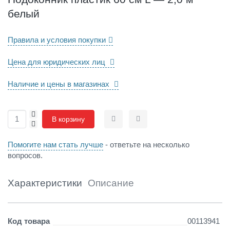
и
белый
к
6
0
Правила и условия покупки
с
м
Цена для юридических лиц
L
—
Наличие и цены в магазинах
2
,
0
+
м
В корзину
-
Сравнить
Отложить
б
е
Помогите нам стать лучше
- ответьте на несколько
л
вопросов.
ы
й
Характеристики
Описание
Детали
Код товара
00113941