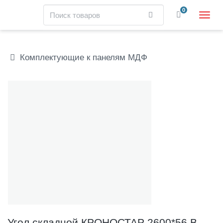
Навигация
Поиск
0
Найти
Пере
нави
Skip
to
main
Комплектующие к панелям МДФ
content
У
Галерея
г
о
л
с
к
л
а
д
н
о
й
К
Р
О
Угол складной КРОНОСТАР 2600*56 В