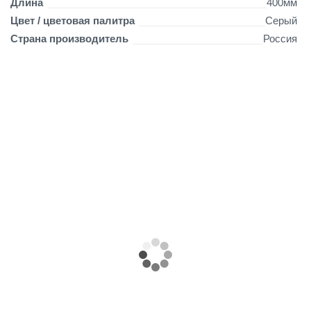
Длина
400мм
=
Цвет / цветовая палитра
Серый
1
,
Страна производитель
Россия
0
4
*
9
6
)