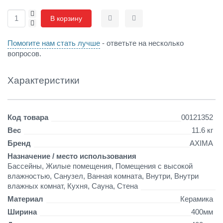
к
+
В корзину
о
-
Сравнить
Отложить
р
и
Помогите нам стать лучше
- ответьте на несколько
ч
вопросов.
н
е
в
Характеристики
а
я
л
Детали
Код товара
00121352
ю
к
Вес
11.6 кг
с
Бренд
AXIMA
(
Назначение / место использования
0
Бассейны, Жилые помещения, Помещения с высокой
,
влажностью, Санузел, Ванная комната, Внутри, Внутри
0
влажных комнат, Кухня, Сауна, Стена
4
*
Материал
Керамика
2
Ширина
400мм
6