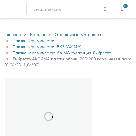
Навигация
Поиск
0
Найти
Skip
to
main
Главная
Каталог
Отделочные материалы
content
Плитка керамическая
Плитка керамическая ВКЗ (AXIMA)
Плитка керамическая AXIMA коллекция Либретто
Либретто АКСИМА плитка облиц. 200*200 коричневая люкс
(0,04*26=1,04*96)
Л
Галерея
и
б
р
е
т
т
о
А
К