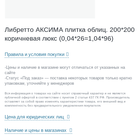
С
И
М
А
п
Либретто АКСИМА плитка облиц. 200*200
л
коричневая люкс (0,04*26=1,04*96)
и
т
к
Правила и условия покупки
а
о
-Цены и наличие в магазине могут отличаться от указанных на
б
сайте
л
-Статус «Под заказ» — поставка некоторых товаров только кратно
и
упаковкам, уточняйте у менеджеров
ц
Вся информация о товарах на сайте носит справочный характер и не является
.
публичной офертой в соответствии с пунктом 2 статьи 437 ГК РФ. Производитель
2
оставляет за собой право изменять характеристики товара, его внешний вид и
комплектность без предварительного уведомления покупателя.
0
0
Цена для юридических лиц
*
2
Наличие и цены в магазинах
0
0