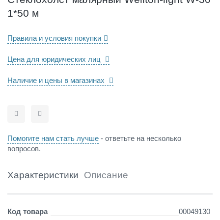
р
1*50 м
н
ы
й
Правила и условия покупки
W
e
Цена для юридических лиц
l
l
Наличие и цены в магазинах
t
o
n
-
Сравнить
Отложить
l
i
Помогите нам стать лучше
- ответьте на несколько
g
вопросов.
h
t
W
Характеристики
Описание
-
3
0
Детали
Код товара
00049130
1