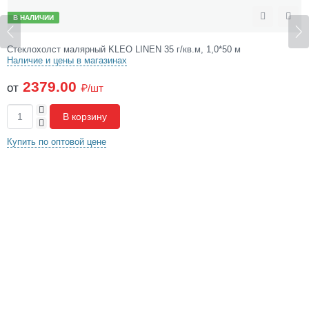
В НАЛИЧИИ
ожить
Сравнить
Отл
Стеклохолст малярный KLEO LINEN 35 г/кв.м, 1,0*50 м
Наличие и цены в магазинах
2379.00
от
₽/шт
+
В корзину
-
Купить по оптовой цене