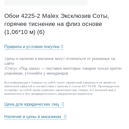
l
e
x
Обои 4225-2 Malex Эксклюзив Соты,
Э
горячее тиснение на флиз основе
к
с
(1,06*10 м) (6)
к
л
Правила и условия покупки
ю
з
-Цены и наличие в магазине могут отличаться от указанных на
и
сайте
в
-Статус «Под заказ» — поставка некоторых товаров только кратно
С
упаковкам, уточняйте у менеджеров
о
т
Вся информация о товарах на сайте носит справочный характер и не является
публичной офертой в соответствии с пунктом 2 статьи 437 ГК РФ. Производитель
ы
оставляет за собой право изменять характеристики товара, его внешний вид и
,
комплектность без предварительного уведомления покупателя.
г
Цена для юридических лиц
о
р
Наличие и цены в магазинах
я
ч
е