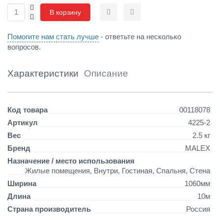
+
е
В корзину
-
Сравнить
Отложить
т
и
Помогите нам стать лучше
- ответьте на несколько
с
вопросов.
н
е
н
Характеристики
Описание
и
е
н
Детали
а
Код товара
00118078
ф
Артикул
4225-2
л
Вес
2.5 кг
и
з
Бренд
MALEX
о
Назначение / место использования
с
Жилые помещения, Внутри, Гостиная, Спальня, Стена
н
Ширина
1060мм
о
в
Длина
10м
е
Страна производитель
Россия
(