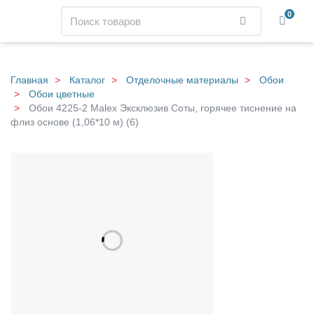
Навигация
Поиск
0
Найти
Skip
to
main
Главная
Каталог
Отделочные материалы
Обои
content
Обои цветные
Обои 4225-2 Malex Эксклюзив Соты, горячее тиснение на
флиз основе (1,06*10 м) (6)
О
Галерея
б
о
и
4
2
2
5
-
2
M
a