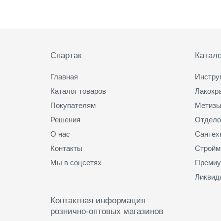
о
в
е
Подвал
(
1
Спартак
Катало
,
0
6
Главная
Инстру
*
Каталог товаров
Лакокр
1
0
Покупателям
Метизы
)
Решения
Отдело
(
О нас
Сантех
6
)
Контакты
Стройм
Мы в соцсетях
Премиу
Ликвид
Контактная информация
рознично-оптовых магазинов