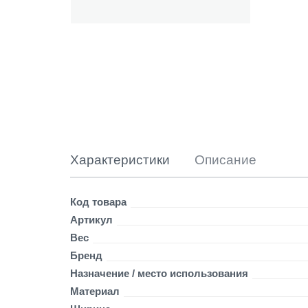
C
T
O
R
I
A
S
T
E
N
O
V
Характеристики
Описание
A
Р
е
Детали
Код товара
в
Артикул
о
Вес
л
ю
Бренд
т
Назначение / место использования
,
Материал
г