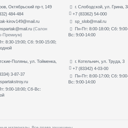
иров, Октябрьский пр-т, 149
г. Слободской, ул. Грина, 3
332) 484-484
+7 (83362) 54-000
tak-kirov149@mail.ru
sp_slob@mail.ru
nspartak@mail.ru
(Салон
Пн-Пт: 8:00-18:00; Сб: 9:00
к-Премиум)
Вс: 9:00-14:00
т: 8:30-19:00; Сб: 9:00-15:00;
ходной
ятские-Поляны, ул. Тойменка,
г. Котельнич, ул. Труда, 3
+7 (83342) 4-03-00
3334) 3-87-37
Пн-Пт: 8:00-17:00; Сб: 9:00
partakstroy.ru
Вс: 9:00-14:00
т: 9:00-18:00; Сб-Вс:
ой
чные материалы
. Все права защищены.