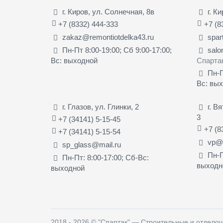
г. Киров, ул. Солнечная, 8в
г. К
+7 (8332) 444-333
+7 (8
zakaz@remontiotdelka43.ru
spar
Пн-Пт 8:00-19:00; Сб 9:00-17:00;
salo
Вс: выходной
Спарта
Пн-П
Вс: вы
г. Глазов, ул. Глинки, 2
г. В
3
+7 (34141) 5-15-45
+7 (8
+7 (34141) 5-15-54
vp@s
sp_glass@mail.ru
Пн-П
Пн-Пт: 8:00-17:00; Сб-Вс:
выходн
выходной
2018 - 2026
©
"Спартак" — Строительные и отдело