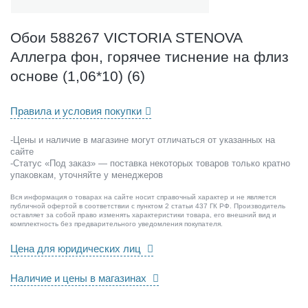
C
T
O
Обои 588267 VICTORIA STENOVA
R
Аллегра фон, горячее тиснение на флиз
I
A
основе (1,06*10) (6)
S
T
Правила и условия покупки
E
N
-Цены и наличие в магазине могут отличаться от указанных на
O
сайте
V
-Статус «Под заказ» — поставка некоторых товаров только кратно
A
упаковкам, уточняйте у менеджеров
А
л
Вся информация о товарах на сайте носит справочный характер и не является
публичной офертой в соответствии с пунктом 2 статьи 437 ГК РФ. Производитель
л
оставляет за собой право изменять характеристики товара, его внешний вид и
е
комплектность без предварительного уведомления покупателя.
г
Цена для юридических лиц
р
а
Наличие и цены в магазинах
ф
о
н