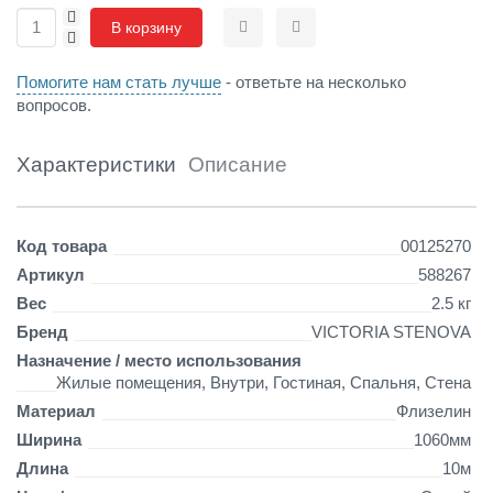
+
,
В корзину
-
Сравнить
Отложить
г
о
Помогите нам стать лучше
- ответьте на несколько
р
вопросов.
я
ч
е
Характеристики
Описание
е
т
и
Детали
с
Код товара
00125270
н
Артикул
588267
е
Вес
2.5 кг
н
и
Бренд
VICTORIA STENOVA
е
Назначение / место использования
н
Жилые помещения, Внутри, Гостиная, Спальня, Стена
а
Материал
Флизелин
ф
л
Ширина
1060мм
и
Длина
10м
з