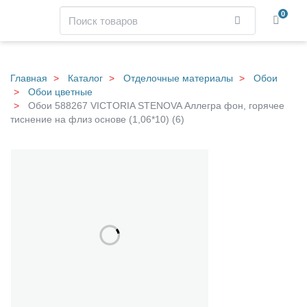
Навигация
Поиск
0
Найти
Skip
to
main
Главная
Каталог
Отделочные материалы
Обои
content
Обои цветные
Обои 588267 VICTORIA STENOVA Аллегра фон, горячее
тиснение на флиз основе (1,06*10) (6)
О
Галерея
б
о
и
5
8
8
2
6
7
V
I