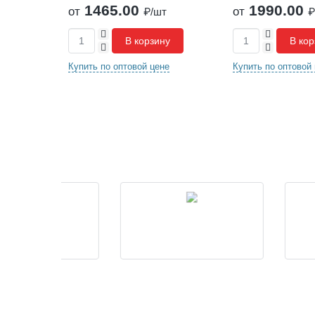
465.00
1990.00
0
от
от
₽/шт
₽/шт
6
+
+
*
В корзину
В корзину
-
-
1
0
ь по оптовой цене
Купить по оптовой цене
Ку
м
)
(
8
)