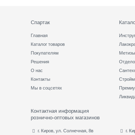
Подвал
Спартак
Катало
Главная
Инстру
Каталог товаров
Лакокр
Покупателям
Метизы
Решения
Отдело
О нас
Сантех
Контакты
Стройм
Мы в соцсетях
Премиу
Ликвид
Контактная информация
рознично-оптовых магазинов
г. Киров, ул. Солнечная, 8в
г. К