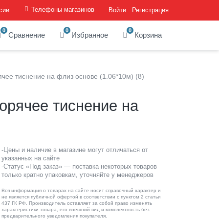
Телефоны магазинов
сии
Войти
Регистрация
0
0
0
Сравнение
Избранное
Корзина
ячее тиснение на флиз основе (1.06*10м) (8)
горячее тиснение на
-Цены и наличие в магазине могут отличаться от
указанных на сайте
-Статус «Под заказ» — поставка некоторых товаров
только кратно упаковкам, уточняйте у менеджеров
Вся информация о товарах на сайте носит справочный характер и
не является публичной офертой в соответствии с пунктом 2 статьи
437 ГК РФ. Производитель оставляет за собой право изменять
характеристики товара, его внешний вид и комплектность без
предварительного уведомления покупателя.