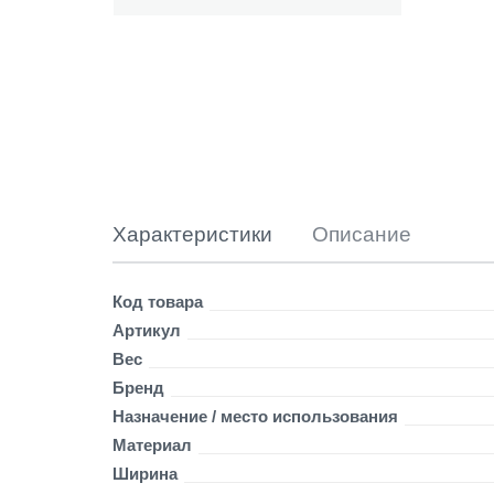
а
л
и
т
р
а
V
a
l
e
n
Характеристики
Описание
c
i
a
Детали
Код товара
,
Артикул
г
Вес
о
р
Бренд
я
Назначение / место использования
ч
Материал
е
е
Ширина