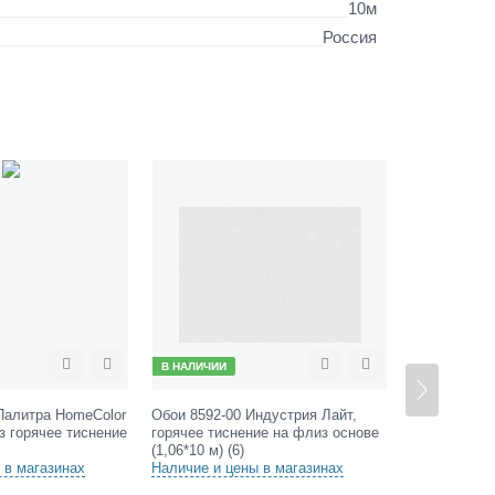
10м
Россия
В НАЛИЧИИ
В НАЛИЧИИ
жить
Сравнить
Отложить
Сравни
От
Обои 8592-00 Индустрия Лайт,
Обои 71913-24 Палитра Homecolor
горячее тиснение на флиз основе
Тримоушн, горячее тиснение на
(1,06*10 м) (6)
флиз основе (1.06*10 м) (6)
Наличие и цены в магазинах
Наличие и цены в магазинах