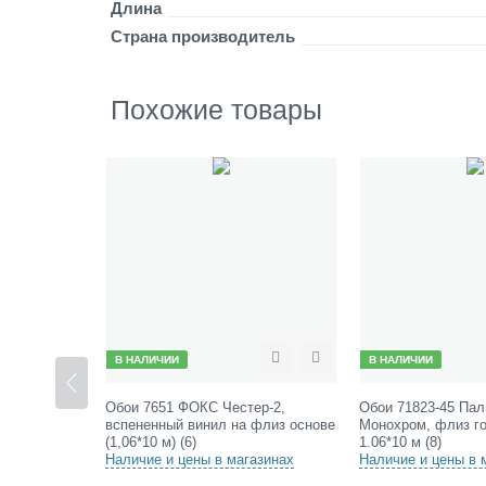
т
Длина
и
Страна производитель
с
н
е
Похожие товары
н
и
е
н
а
ф
л
и
з
о
с
н
ЛИЧИИ
В НАЛИЧИИ
В
Сравнить
Отложить
Сравнить
Отложи
о
в
7651 ФОКС Честер-2,
Обои 71823-45 Палитра HomeColor
Об
е
енный винил на флиз основе
Монохром, флиз горячее тиснение
го
(
10 м) (6)
1.06*10 м (8)
(1,
1
ие и цены в магазинах
Наличие и цены в магазинах
На
.