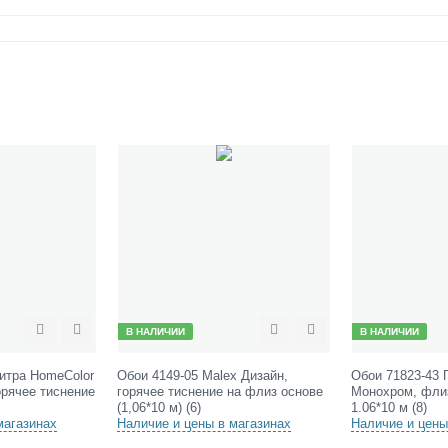
 НАЛИЧИИ
В НАЛИЧИИ
ть
Сравнить
Отложить
Сравнить
Отло
ои 4149-05 Malex Дизайн,
Обои 71823-43 Палитра HomeColor
рячее тиснение на флиз основе
Монохром, флиз горячее тиснение
06*10 м) (6)
1.06*10 м (8)
личие и цены в магазинах
Наличие и цены в магазинах