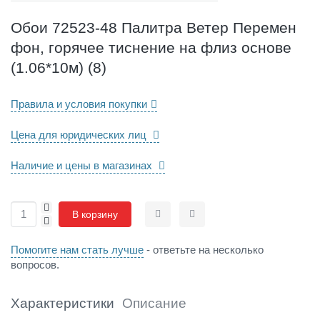
и
т
Обои 72523-48 Палитра Ветер Перемен
р
фон, горячее тиснение на флиз основе
а
В
(1.06*10м) (8)
е
т
Правила и условия покупки
е
р
Цена для юридических лиц
П
е
р
Наличие и цены в магазинах
е
м
+
е
В корзину
-
Сравнить
Отложить
н
ф
Помогите нам стать лучше
- ответьте на несколько
о
вопросов.
н
,
г
Характеристики
Описание
о