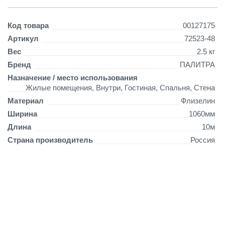
р
я
ч
Детали
Код товара
00127175
е
Артикул
72523-48
е
Вес
2.5 кг
т
и
Бренд
ПАЛИТРА
с
Назначение / место использования
н
Жилые помещения, Внутри, Гостиная, Спальня, Стена
е
Материал
Флизелин
н
и
Ширина
1060мм
е
Длина
10м
н
Страна производитель
Россия
а
ф
л
и
з
о
с
н
о