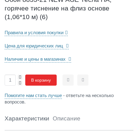
G
горячее тиснение на флиз основе
E
Т
(1,06*10 м) (6)
е
с
Правила и условия покупки
л
а
Цена для юридических лиц
Н
А
,
Наличие и цены в магазинах
г
о
+
р
В корзину
-
Сравнить
Отложить
я
ч
Помогите нам стать лучше
- ответьте на несколько
е
вопросов.
е
т
и
Характеристики
Описание
с
н
е