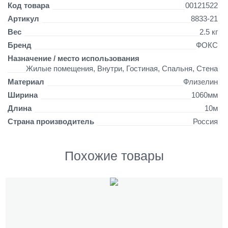
н
Детали
Код товара
00121522
и
Артикул
8833-21
е
Вес
2.5 кг
н
а
Бренд
ФОКС
ф
Назначение / место использования
л
Жилые помещения, Внутри, Гостиная, Спальня, Стена
и
Материал
Флизелин
з
о
Ширина
1060мм
с
Длина
10м
н
Страна производитель
Россия
о
в
е
Похожие товары
(
1
,
0
6
*
1
0