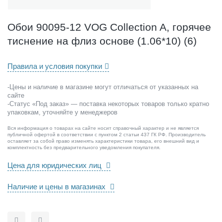
V
O
G
Обои 90095-12 VOG Collection A, горячее
C
тиснение на флиз основе (1.06*10) (6)
o
l
l
Правила и условия покупки
e
c
-Цены и наличие в магазине могут отличаться от указанных на
t
сайте
i
-Статус «Под заказ» — поставка некоторых товаров только кратно
o
упаковкам, уточняйте у менеджеров
n
Вся информация о товарах на сайте носит справочный характер и не является
A
публичной офертой в соответствии с пунктом 2 статьи 437 ГК РФ. Производитель
,
оставляет за собой право изменять характеристики товара, его внешний вид и
комплектность без предварительного уведомления покупателя.
г
о
Цена для юридических лиц
р
я
Наличие и цены в магазинах
ч
е
е
т