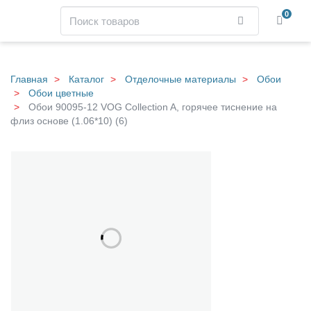
Навигация
Поиск
0
Найти
Skip
to
main
Главная
Каталог
Отделочные материалы
Обои
content
Обои цветные
Обои 90095-12 VOG Collection A, горячее тиснение на
флиз основе (1.06*10) (6)
О
Галерея
б
о
и
9
0
0
9
5
-
1
2