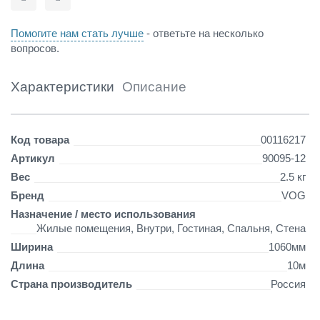
Сравнить
Отложить
и
с
Помогите нам стать лучше
- ответьте на несколько
н
вопросов.
е
н
и
Характеристики
Описание
е
н
а
Детали
Код товара
00116217
ф
л
Артикул
90095-12
и
Вес
2.5 кг
з
Бренд
VOG
о
с
Назначение / место использования
н
Жилые помещения, Внутри, Гостиная, Спальня, Стена
о
Ширина
1060мм
в
Длина
10м
е
Страна производитель
Россия
(
1
.