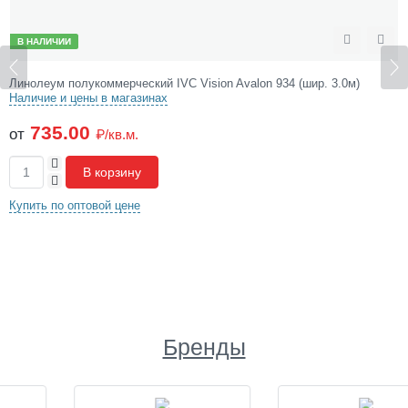
В НАЛИЧИИ
ожить
Сравнить
Отл
Линолеум полукоммерческий IVC Vision Avalon 934 (шир. 3.0м)
Наличие и цены в магазинах
735.00
от
₽/кв.м.
+
В корзину
-
Купить по оптовой цене
Бренды