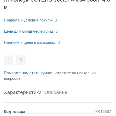
e
м
c
t
o
Правила и условия покупки
r
A
Цена для юридических лиц
r
e
Наличие и цены в магазинах
s
4
9
6
Сравнить
Отложить
0
M
Помогите нам стать лучше
- ответьте на несколько
4
вопросов.
,
0
м
Характеристики
Описание
Детали
Код товара
00116667