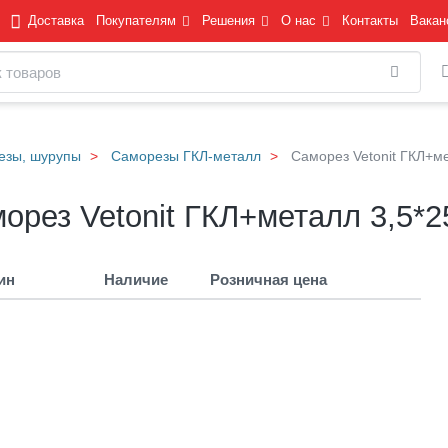
Доставка
Покупателям
Решения
О нас
Контакты
Вакан
Найти
езы, шурупы
Саморезы ГКЛ-металл
Саморез Vetonit ГКЛ+ме
орез Vetonit ГКЛ+металл 3,5*2
ин
Наличие
Розничная цена