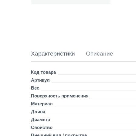
t
Г
К
Л
+
м
е
т
а
Характеристики
Описание
л
л
3
Детали
Код товара
,
Артикул
5
*
Вес
2
Поверхность применения
5
Материал
T
Длина
N
(
Диаметр
1
Свойство
0
Внешний вид / покрытие