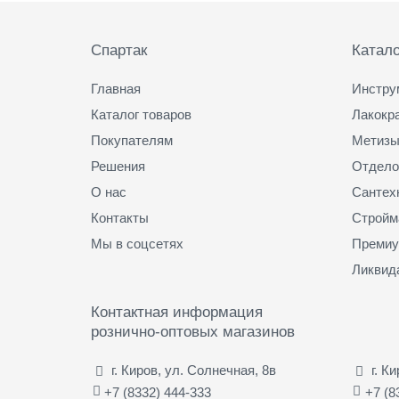
Подвал
Спартак
Катало
Главная
Инстру
Каталог товаров
Лакокр
Покупателям
Метизы
Решения
Отдело
О нас
Сантех
Контакты
Стройм
Мы в соцсетях
Премиу
Ликвид
Контактная информация
рознично-оптовых магазинов
г. Киров, ул. Солнечная, 8в
г. К
+7 (8332) 444-333
+7 (8