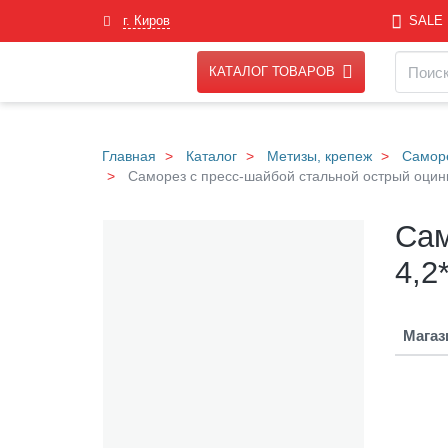
Skip
г. Киров
SALE
to
main
Навигация
Поиск
content
КАТАЛОГ ТОВАРОВ
Главная
Каталог
Метизы, крепеж
Самор
Саморез с пресс-шайбой стальной острый оцинк
С
Галерея
Сам
а
м
4,2
о
р
е
Магаз
з
с
п
р
е
с