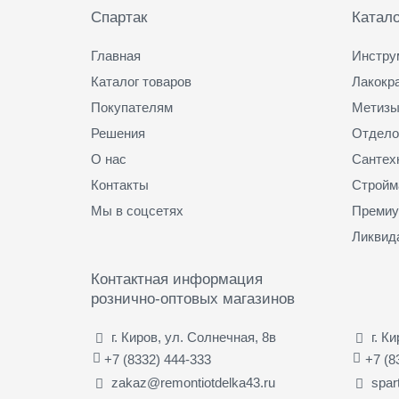
ш
Спартак
Катало
т
)
Главная
Инстру
Каталог товаров
Лакокр
Покупателям
Метизы
Решения
Отдело
О нас
Сантех
Контакты
Стройм
Мы в соцсетях
Премиу
Ликвид
Контактная информация
рознично-оптовых магазинов
г. Киров, ул. Солнечная, 8в
г. К
+7 (8332) 444-333
+7 (8
zakaz@remontiotdelka43.ru
spar