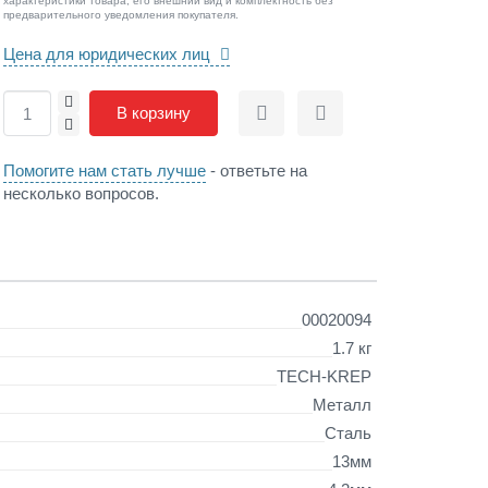
характеристики товара, его внешний вид и комплектность без
предварительного уведомления покупателя.
Цена для юридических лиц
+
В корзину
Сравнить
Отложить
-
Помогите нам стать лучше
- ответьте на
несколько вопросов.
00020094
1.7 кг
TECH-KREP
Металл
Сталь
13мм