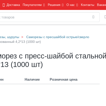
Доставка
Покупателям
Решения
О нас
Контакты
Вакан
Найти
езы, шурупы
Саморезы с пресшайбой острые/сверло
ованный 4,2*13 (1000 шт)
орез с пресс-шайбой стально
*13 (1000 шт)
ин
Наличие
Розничная цена