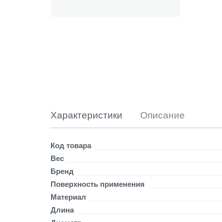
с
-
ш
а
й
б
о
й
с
т
а
л
Характеристики
Описание
ь
н
о
Детали
Код товара
й
Вес
о
Бренд
с
т
Поверхность применения
р
Материал
ы
Длина
й