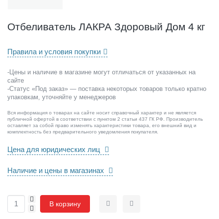
Л
А
К
Отбеливатель ЛАКРА Здоровый Дом 4 кг
Р
А
Правила и условия покупки
З
д
о
-Цены и наличие в магазине могут отличаться от указанных на
сайте
р
-Статус «Под заказ» — поставка некоторых товаров только кратно
о
упаковкам, уточняйте у менеджеров
в
ы
Вся информация о товарах на сайте носит справочный характер и не является
й
публичной офертой в соответствии с пунктом 2 статьи 437 ГК РФ. Производитель
оставляет за собой право изменять характеристики товара, его внешний вид и
Д
комплектность без предварительного уведомления покупателя.
о
Цена для юридических лиц
м
4
к
Наличие и цены в магазинах
г
+
В корзину
-
Сравнить
Отложить