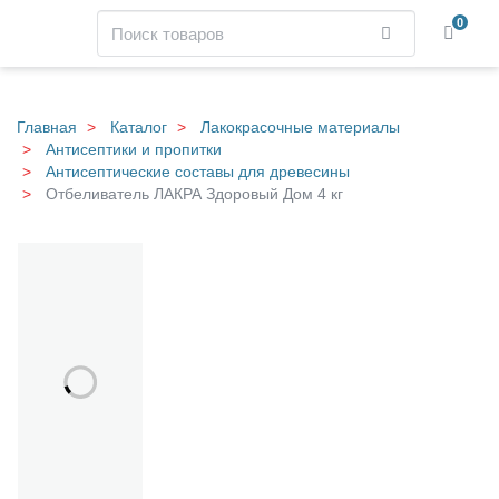
Навигация
Поиск
0
Найти
Skip
to
main
Главная
Каталог
Лакокрасочные материалы
content
Антисептики и пропитки
Антисептические составы для древесины
Отбеливатель ЛАКРА Здоровый Дом 4 кг
О
Галерея
т
б
е
л
и
в
а
т
е
л
ь