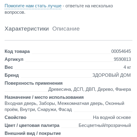
Помогите нам стать лучше
- ответьте на несколько
вопросов.
Характеристики
Описание
Детали
Код товара
00054645
Артикул
9590813
Вес
4 кг
Бренд
ЗДОРОВЫЙ ДОМ
Поверхность применения
Древесина, ДСП, ДВП, Дерево, Фанера
Назначение / место использования
Входная дверь, Заборы, Межкомнатная дверь, Оконный
проём, Внутри, Снаружи, Фасад
Свойство
На водной основе
Цвет / цветовая палитра
Бесцветный/прозрачный
Внешний вид / покрытие