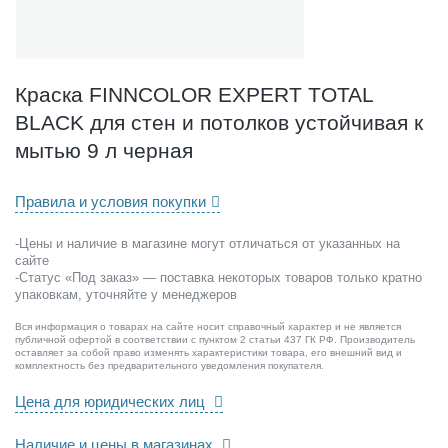
C
O
L
O
R
Краска FINNCOLOR EXPERT TOTAL
E
BLACK для стен и потолков устойчивая к
X
P
мытью 9 л черная
E
R
Правила и условия покупки
T
T
-Цены и наличие в магазине могут отличаться от указанных на
O
сайте
T
-Статус «Под заказ» — поставка некоторых товаров только кратно
A
упаковкам, уточняйте у менеджеров
L
B
Вся информация о товарах на сайте носит справочный характер и не является
публичной офертой в соответствии с пунктом 2 статьи 437 ГК РФ. Производитель
L
оставляет за собой право изменять характеристики товара, его внешний вид и
A
комплектность без предварительного уведомления покупателя.
C
Цена для юридических лиц
K
д
Наличие и цены в магазинах
л