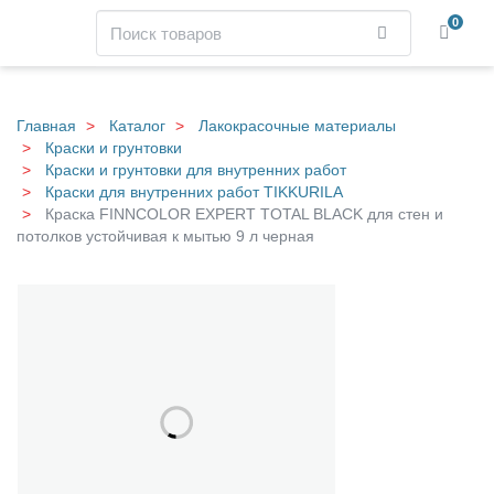
Навигация
Поиск
0
Найти
Skip
to
main
Главная
Каталог
Лакокрасочные материалы
content
Краски и грунтовки
Краски и грунтовки для внутренних работ
Краски для внутренних работ TIKKURILA
Краска FINNCOLOR EXPERT TOTAL BLACK для стен и
потолков устойчивая к мытью 9 л черная
К
Галерея
р
а
с
к
а
F
I
N
N