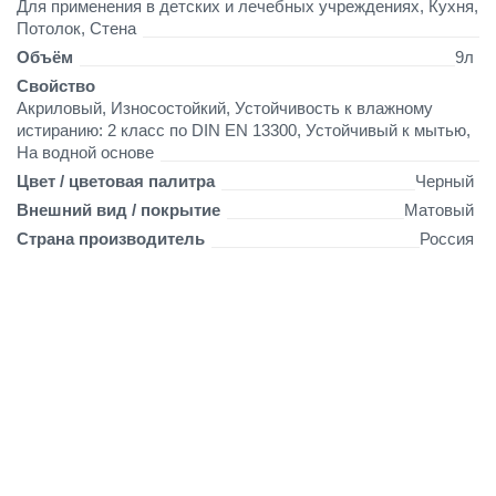
Для применения в детских и лечебных учреждениях, Кухня,
а
Потолок, Стена
я
к
Объём
9л
м
Свойство
ы
Акриловый, Износостойкий, Устойчивость к влажному
т
истиранию: 2 класс по DIN EN 13300, Устойчивый к мытью,
ь
На водной основе
ю
Цвет / цветовая палитра
Черный
9
Внешний вид / покрытие
Матовый
л
ч
Страна производитель
Россия
е
р
н
а
я