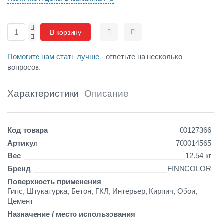
я
с
+
т
В корзину
-
Сравнить
Отложить
е
н
Помогите нам стать лучше
- ответьте на несколько
и
вопросов.
п
о
т
Характеристики
Описание
о
л
к
Детали
о
Код товара
00127366
в
Артикул
700014565
у
Вес
12.54 кг
с
т
Бренд
FINNCOLOR
о
Поверхность применения
й
Гипс, Штукатурка, Бетон, ГКЛ, Интерьер, Кирпич, Обои,
ч
Цемент
и
Назначение / место использования
в