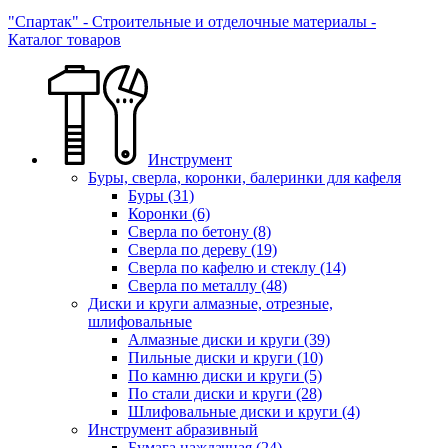
"Спартак" - Строительные и отделочные материалы -
Каталог товаров
Инструмент
Буры, сверла, коронки, балеринки для кафеля
Буры
(31)
Коронки
(6)
Сверла по бетону
(8)
Сверла по дереву
(19)
Сверла по кафелю и стеклу
(14)
Сверла по металлу
(48)
Диски и круги алмазные, отрезные,
шлифовальные
Алмазные диски и круги
(39)
Пильные диски и круги
(10)
По камню диски и круги
(5)
По стали диски и круги
(28)
Шлифовальные диски и круги
(4)
Инструмент абразивный
Бумага наждачная
(24)