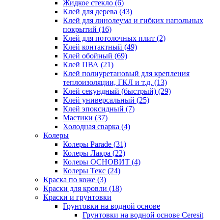
Жидкое стекло
(6)
Клей для дерева
(43)
Клей для линолеума и гибких напольных
покрытий
(16)
Клей для потолочных плит
(2)
Клей контактный
(49)
Клей обойный
(69)
Клей ПВА
(21)
Клей полиуретановый для крепления
теплоизоляции, ГКЛ и т.д.
(13)
Клей секундный (быстрый)
(29)
Клей универсальный
(25)
Клей эпоксидный
(7)
Мастики
(37)
Холодная сварка
(4)
Колеры
Колеры Parade
(31)
Колеры Лакра
(22)
Колеры ОСНОВИТ
(4)
Колеры Текс
(24)
Краска по коже
(3)
Краски для кровли
(18)
Краски и грунтовки
Грунтовки на водной основе
Грунтовки на водной основе Ceresit