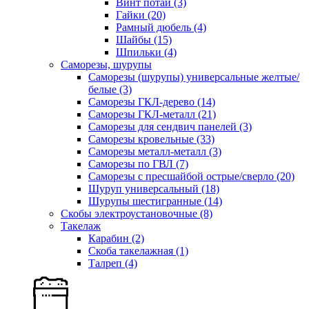
Винт потай
(3)
Гайки
(20)
Рамный дюбель
(4)
Шайбы
(15)
Шпильки
(4)
Саморезы, шурупы
Саморезы (шурупы) универсальные желтые/
белые
(3)
Саморезы ГКЛ-дерево
(14)
Саморезы ГКЛ-металл
(21)
Саморезы для сендвич панелей
(3)
Саморезы кровельные
(33)
Саморезы металл-металл
(3)
Саморезы по ГВЛ
(7)
Саморезы с пресшайбой острые/сверло
(20)
Шуруп универсальный
(18)
Шурупы шестигранные
(14)
Скобы электроустановочные
(8)
Такелаж
Карабин
(2)
Скоба такелажная
(1)
Талреп
(4)