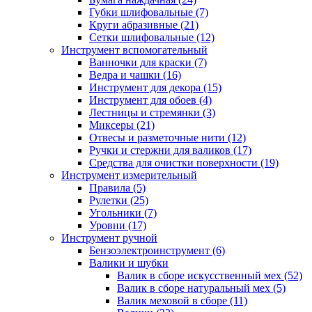
Губки шлифовальные
(7)
Круги абразивные
(21)
Сетки шлифовальные
(12)
Инструмент вспомогательный
Ванночки для краски
(7)
Ведра и чашки
(16)
Инструмент для декора
(15)
Инструмент для обоев
(4)
Лестницы и стремянки
(3)
Миксеры
(21)
Отвесы и разметочные нити
(12)
Ручки и стержни для валиков
(17)
Средства для очистки поверхности
(19)
Инструмент измерительный
Правила
(5)
Рулетки
(25)
Угольники
(7)
Уровни
(17)
Инструмент ручной
Бензоэлектроинструмент
(6)
Валики и шубки
Валик в сборе искусственный мех
(52)
Валик в сборе натуральный мех
(5)
Валик меховой в сборе
(11)