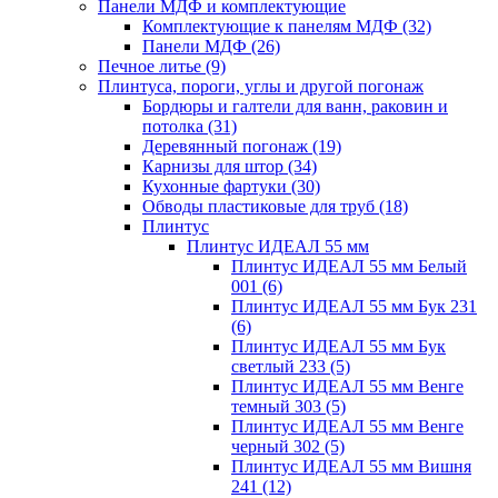
Панели МДФ и комплектующие
Комплектующие к панелям МДФ
(32)
Панели МДФ
(26)
Печное литье
(9)
Плинтуса, пороги, углы и другой погонаж
Бордюры и галтели для ванн, раковин и
потолка
(31)
Деревянный погонаж
(19)
Карнизы для штор
(34)
Кухонные фартуки
(30)
Обводы пластиковые для труб
(18)
Плинтус
Плинтус ИДЕАЛ 55 мм
Плинтус ИДЕАЛ 55 мм Белый
001
(6)
Плинтус ИДЕАЛ 55 мм Бук 231
(6)
Плинтус ИДЕАЛ 55 мм Бук
светлый 233
(5)
Плинтус ИДЕАЛ 55 мм Венге
темный 303
(5)
Плинтус ИДЕАЛ 55 мм Венге
черный 302
(5)
Плинтус ИДЕАЛ 55 мм Вишня
241
(12)