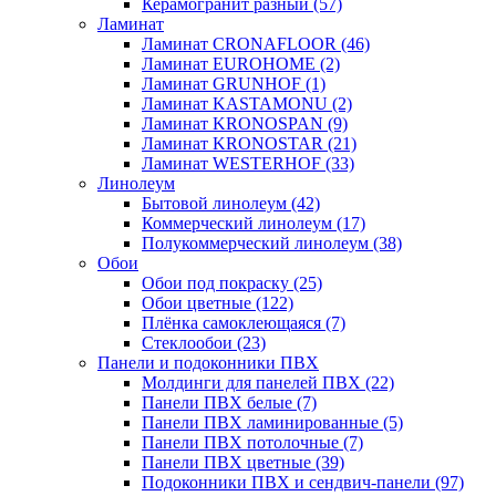
Керамогранит разный
(57)
Ламинат
Ламинат CRONAFLOOR
(46)
Ламинат EUROHOME
(2)
Ламинат GRUNHOF
(1)
Ламинат KASTAMONU
(2)
Ламинат KRONOSPAN
(9)
Ламинат KRONOSTAR
(21)
Ламинат WESTERHOF
(33)
Линолеум
Бытовой линолеум
(42)
Коммерческий линолеум
(17)
Полукоммерческий линолеум
(38)
Обои
Обои под покраску
(25)
Обои цветные
(122)
Плёнка самоклеющаяся
(7)
Стеклообои
(23)
Панели и подоконники ПВХ
Молдинги для панелей ПВХ
(22)
Панели ПВХ белые
(7)
Панели ПВХ ламинированные
(5)
Панели ПВХ потолочные
(7)
Панели ПВХ цветные
(39)
Подоконники ПВХ и сендвич-панели
(97)