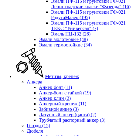
Эмали ПФ-115 и грунтовки ГФ-021
Ленинградские краски "Фазенда"
(16)
Эмали ПФ-115 и грунтовки ГФ-021
РадугаМалер
(195)
Эмали ПФ-115 и грунтовки ГФ-021
ТЕКС "Универсал"
(7)
Эмаль НЦ-132
(26)
Эмали молотковые
(48)
Эмали термостойкие
(34)
Метизы, крепеж
Анкера
Анкер-болт
(11)
Анкер-болт с гайкой
(19)
Анкер-клин
(2)
Анкерный крепеж
(11)
Забивной анкер
(3)
Латунный анкер (цанга)
(2)
Трубчатый распорный анкер
(3)
Гвозди
(15)
Дюбеля