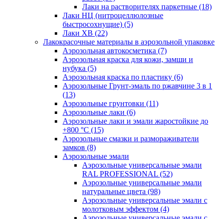
Лаки на растворителях паркетные
(18)
Лаки НЦ (нитроцеллюлозные
быстросохнущие)
(5)
Лаки ХВ
(22)
Лакокрасочные материалы в аэрозольной упаковке
Аэрозольная автокосметика
(7)
Аэрозольная краска для кожи, замши и
нубука
(5)
Аэрозольная краска по пластику
(6)
Аэрозольные Грунт-эмаль по ржавчине 3 в 1
(13)
Аэрозольные грунтовки
(11)
Аэрозольные лаки
(6)
Аэрозольные лаки и эмали жаростойкие до
+800 °С
(15)
Аэрозольные смазки и размораживатели
замков
(8)
Аэрозольные эмали
Аэрозольные универсальные эмали
RAL PROFESSIONAL
(52)
Аэрозольные универсальные эмали
натуральные цвета
(98)
Аэрозольные универсальные эмали с
молотковым эффектом
(4)
Аэрозольные универсальные эмали с