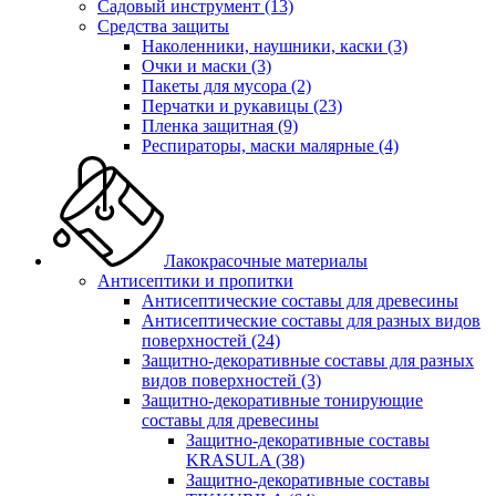
Садовый инструмент
(13)
Средства защиты
Наколенники, наушники, каски
(3)
Очки и маски
(3)
Пакеты для мусора
(2)
Перчатки и рукавицы
(23)
Пленка защитная
(9)
Респираторы, маски малярные
(4)
Лакокрасочные материалы
Антисептики и пропитки
Антисептические составы для древесины
Антисептические составы для разных видов
поверхностей
(24)
Защитно-декоративные составы для разных
видов поверхностей
(3)
Защитно-декоративные тонирующие
составы для древесины
Защитно-декоративные составы
KRASULA
(38)
Защитно-декоративные составы