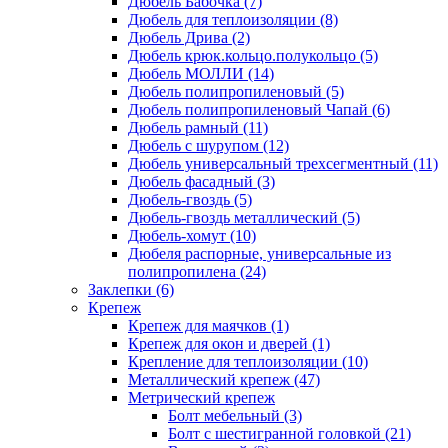
Дюбель Бабочка
(7)
Дюбель для теплоизоляции
(8)
Дюбель Дрива
(2)
Дюбель крюк.кольцо.полукольцо
(5)
Дюбель МОЛЛИ
(14)
Дюбель полипропиленовый
(5)
Дюбель полипропиленовый Чапай
(6)
Дюбель рамный
(11)
Дюбель с шурупом
(12)
Дюбель универсальный трехсегментный
(11)
Дюбель фасадный
(3)
Дюбель-гвоздь
(5)
Дюбель-гвоздь металлический
(5)
Дюбель-хомут
(10)
Дюбеля распорные, универсальные из
полипропилена
(24)
Заклепки
(6)
Крепеж
Крепеж для маячков
(1)
Крепеж для окон и дверей
(1)
Крепление для теплоизоляции
(10)
Металлический крепеж
(47)
Метрический крепеж
Болт мебельный
(3)
Болт с шестигранной головкой
(21)