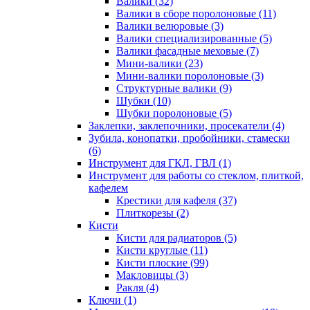
Валики
(32)
Валики в сборе поролоновые
(11)
Валики велюровые
(3)
Валики специализированные
(5)
Валики фасадные меховые
(7)
Мини-валики
(23)
Мини-валики поролоновые
(3)
Структурные валики
(9)
Шубки
(10)
Шубки поролоновые
(5)
Заклепки, заклепочники, просекатели
(4)
Зубила, конопатки, пробойники, стамески
(6)
Инструмент для ГКЛ, ГВЛ
(1)
Инструмент для работы со стеклом, плиткой,
кафелем
Крестики для кафеля
(37)
Плиткорезы
(2)
Кисти
Кисти для радиаторов
(5)
Кисти круглые
(11)
Кисти плоские
(99)
Макловицы
(3)
Ракля
(4)
Ключи
(1)