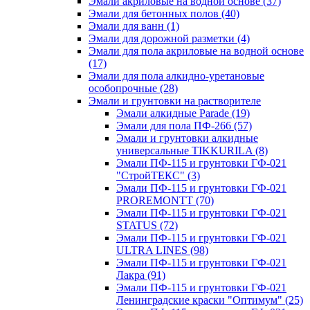
Эмали акриловые на водной основе
(37)
Эмали для бетонных полов
(40)
Эмали для ванн
(1)
Эмали для дорожной разметки
(4)
Эмали для пола акриловые на водной основе
(17)
Эмали для пола алкидно-уретановые
особопрочные
(28)
Эмали и грунтовки на растворителе
Эмали алкидные Parade
(19)
Эмали для пола ПФ-266
(57)
Эмали и грунтовки алкидные
универсальные TIKKURILA
(8)
Эмали ПФ-115 и грунтовки ГФ-021
"СтройТЕКС"
(3)
Эмали ПФ-115 и грунтовки ГФ-021
PROREMONTT
(70)
Эмали ПФ-115 и грунтовки ГФ-021
STATUS
(72)
Эмали ПФ-115 и грунтовки ГФ-021
ULTRA LINES
(98)
Эмали ПФ-115 и грунтовки ГФ-021
Лакра
(91)
Эмали ПФ-115 и грунтовки ГФ-021
Ленинградские краски "Оптимум"
(25)