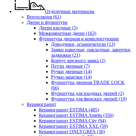
Отделочные материалы
Вентиляция
(61)
Двери и фурнитура
Двери входные
(5)
Межкомнатные двери
(163)
Фурнитура дверная и комплектующие
Доводчики, ограничители
(13)
Замки навесные, накладные, завертки,
задвижки
(21)
Корпус врезного замка
(2)
Петли дверные
(7)
Ручки дверные
(14)
Ручки-защелки
(14)
Фурнитура дверная TRADE LOCK
(66)
Фурнитура для входных дверей
(2)
Фурнитура для финских дверей
(19)
Керамогранит
Керамогранит ESTIMA
(485)
Керамогранит ESTIMA Ametis
(356)
Керамогранит ESTIMA City
(94)
Керамогранит ESTIMA XXL
(59)
Керамогранит ONLYGRES
(36)