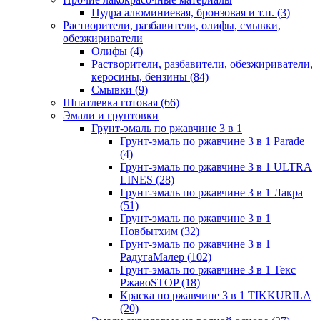
Пудра алюминиевая, бронзовая и т.п.
(3)
Растворители, разбавители, олифы, смывки,
обезжириватели
Олифы
(4)
Растворители, разбавители, обезжириватели,
керосины, бензины
(84)
Смывки
(9)
Шпатлевка готовая
(66)
Эмали и грунтовки
Грунт-эмаль по ржавчине 3 в 1
Грунт-эмаль по ржавчине 3 в 1 Parade
(4)
Грунт-эмаль по ржавчине 3 в 1 ULTRA
LINES
(28)
Грунт-эмаль по ржавчине 3 в 1 Лакра
(51)
Грунт-эмаль по ржавчине 3 в 1
Новбытхим
(32)
Грунт-эмаль по ржавчине 3 в 1
РадугаМалер
(102)
Грунт-эмаль по ржавчине 3 в 1 Текс
РжавоSTOP
(18)
Краска по ржавчине 3 в 1 TIKKURILA
(20)