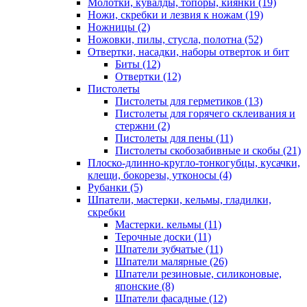
Молотки, кувалды, топоры, киянки
(19)
Ножи, скребки и лезвия к ножам
(19)
Ножницы
(2)
Ножовки, пилы, стусла, полотна
(52)
Отвертки, насадки, наборы отверток и бит
Биты
(12)
Отвертки
(12)
Пистолеты
Пистолеты для герметиков
(13)
Пистолеты для горячего склеивания и
стержни
(2)
Пистолеты для пены
(11)
Пистолеты скобозабивные и скобы
(21)
Плоско-длинно-кругло-тонкогубцы, кусачки,
клещи, бокорезы, утконосы
(4)
Рубанки
(5)
Шпатели, мастерки, кельмы, гладилки,
скребки
Мастерки. кельмы
(11)
Терочные доски
(11)
Шпатели зубчатые
(11)
Шпатели малярные
(26)
Шпатели резиновые, силиконовые,
японские
(8)
Шпатели фасадные
(12)