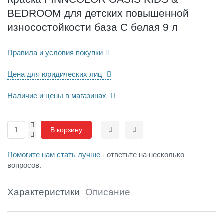
O
BEDROOM для детских повышенной
A
S
износостойкости база C белая 9 л
I
S
Правила и условия покупки
K
I
Цена для юридических лиц
D
S
&
Наличие и цены в магазинах
B
E
+
D
В корзину
-
Сравнить
Отложить
R
O
Помогите нам стать лучше
- ответьте на несколько
O
вопросов.
M
д
л
Характеристики
Описание
я
д
е