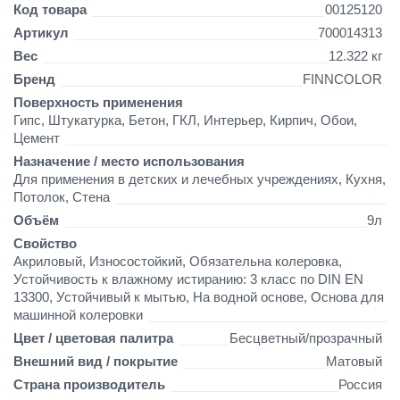
т
Детали
Код товара
00125120
с
Артикул
700014313
к
Вес
12.322 кг
и
х
Бренд
FINNCOLOR
п
Поверхность применения
о
Гипс, Штукатурка, Бетон, ГКЛ, Интерьер, Кирпич, Обои,
в
Цемент
ы
Назначение / место использования
ш
Для применения в детских и лечебных учреждениях, Кухня,
е
Потолок, Стена
н
н
Объём
9л
о
Свойство
й
Акриловый, Износостойкий, Обязательна колеровка,
и
Устойчивость к влажному истиранию: 3 класс по DIN EN
з
13300, Устойчивый к мытью, На водной основе, Основа для
н
машинной колеровки
о
Цвет / цветовая палитра
Бесцветный/прозрачный
с
о
Внешний вид / покрытие
Матовый
с
Страна производитель
Россия
т