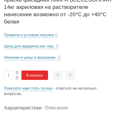
А
14кг акриловая на растворителе
К
Р
нанесение возможно от -20°С до +40°С
А
белая
В
С
Е
Правила и условия покупки
С
Е
Цена для юридических лиц
З
О
Наличие и цены в магазинах
Н
Н
А
+
В корзину
Я
-
Сравнить
Отложить
1
4
Помогите нам стать лучше
- ответьте на несколько
к
вопросов.
г
а
Характеристики
Описание
к
р