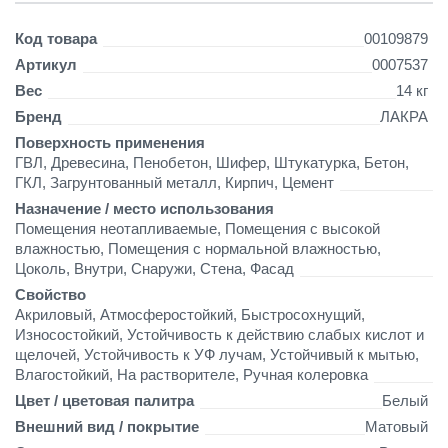
и
л
Детали
Код товара
00109879
о
в
Артикул
0007537
а
Вес
14 кг
я
Бренд
ЛАКРА
н
Поверхность применения
а
ГВЛ, Древесина, Пенобетон, Шифер, Штукатурка, Бетон,
р
ГКЛ, Загрунтованный металл, Кирпич, Цемент
а
с
Назначение / место использования
т
Помещения неотапливаемые, Помещения с высокой
в
влажностью, Помещения с нормальной влажностью,
о
Цоколь, Внутри, Снаружи, Стена, Фасад
р
Свойство
и
Акриловый, Атмосферостойкий, Быстросохнущий,
т
Износостойкий, Устойчивость к действию слабых кислот и
е
щелочей, Устойчивость к УФ лучам, Устойчивый к мытью,
л
Влагостойкий, На растворителе, Ручная колеровка
е
Цвет / цветовая палитра
Белый
н
а
Внешний вид / покрытие
Матовый
н