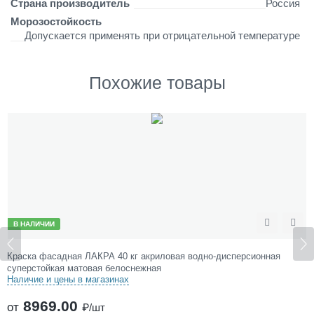
Страна производитель
Россия
е
Морозостойкость
с
Допускается применять при отрицательной температуре
е
н
и
Похожие товары
е
в
о
з
м
о
ж
н
о
о
т
В НАЛИЧИИ
Сравнить
Отложить
-
2
ионная
Краска фасадная ЛАКРА 3 кг латексная водно-дисперси
0
матовая белоснежная
°
Наличие и цены в магазинах
С
559.00
д
от
₽/шт