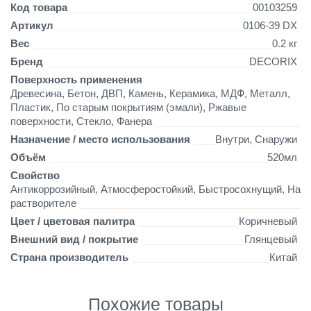
C
Детали
Код товара
00103259
O
Артикул
0106-39 DX
R
Вес
0.2 кг
I
X
Бренд
DECORIX
5
Поверхность применения
2
Древесина, Бетон, ДВП, Камень, Керамика, МДФ, Металл,
0
Пластик, По старым покрытиям (эмали), Ржавые
м
поверхности, Стекло, Фанера
л
Назначение / место использования
Внутри, Снаружи
г
л
Объём
520мл
я
Свойство
н
Антикоррозийный, Атмосферостойкий, Быстросохнущий, На
ц
растворителе
е
Цвет / цветовая палитра
Коричневый
в
а
Внешний вид / покрытие
Глянцевый
я
Страна производитель
Китай
к
о
р
Похожие товары
и