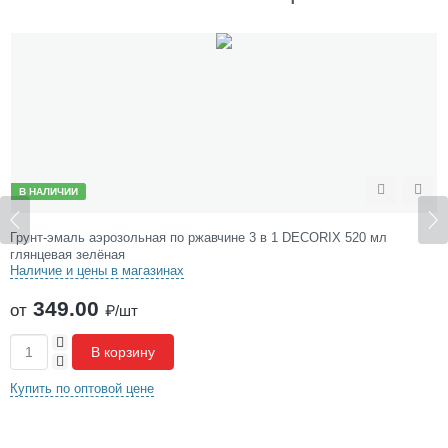
ч
н
е
в
ы
й
0
1
0
6
В НАЛИЧИИ
ожить
Сравнить
Отл
-
3
Грунт-эмаль аэрозольная по ржавчине 3 в 1 DECORIX 520 мл
9
глянцевая зелёная
Наличие и цены в магазинах
D
X
349.00
от
₽/шт
+
В корзину
-
Купить по оптовой цене