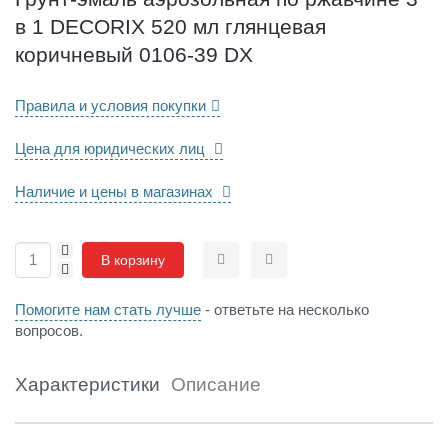
з
в 1 DECORIX 520 мл глянцевая
о
л
коричневый 0106-39 DX
ь
н
Правила и условия покупки
а
я
Цена для юридических лиц
п
о
р
Наличие и цены в магазинах
ж
а
+
в
В корзину
-
Сравнить
Отложить
ч
и
Помогите нам стать лучше
- ответьте на несколько
н
вопросов.
е
3
в
Характеристики
Описание
1
D
E