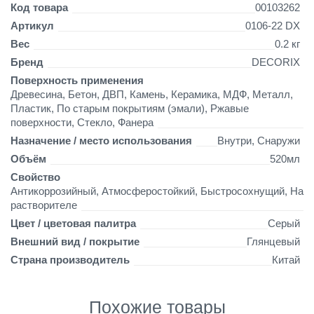
C
Детали
Код товара
00103262
O
Артикул
0106-22 DX
R
Вес
0.2 кг
I
X
Бренд
DECORIX
5
Поверхность применения
2
Древесина, Бетон, ДВП, Камень, Керамика, МДФ, Металл,
0
Пластик, По старым покрытиям (эмали), Ржавые
м
поверхности, Стекло, Фанера
л
Назначение / место использования
Внутри, Снаружи
г
л
Объём
520мл
я
Свойство
н
Антикоррозийный, Атмосферостойкий, Быстросохнущий, На
ц
растворителе
е
Цвет / цветовая палитра
Серый
в
а
Внешний вид / покрытие
Глянцевый
я
Страна производитель
Китай
с
е
р
Похожие товары
ы