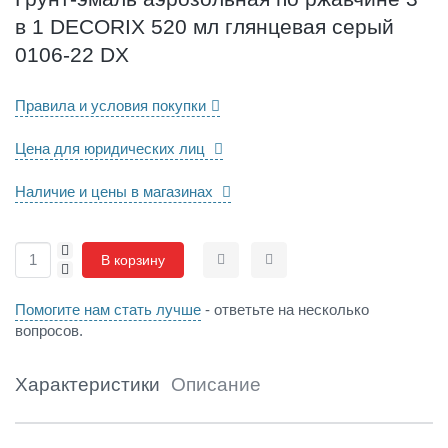
з
в 1 DECORIX 520 мл глянцевая серый
о
л
0106-22 DX
ь
н
Правила и условия покупки
а
я
Цена для юридических лиц
п
о
р
Наличие и цены в магазинах
ж
а
+
в
В корзину
-
Сравнить
Отложить
ч
и
Помогите нам стать лучше
- ответьте на несколько
н
вопросов.
е
3
в
Характеристики
Описание
1
D
E