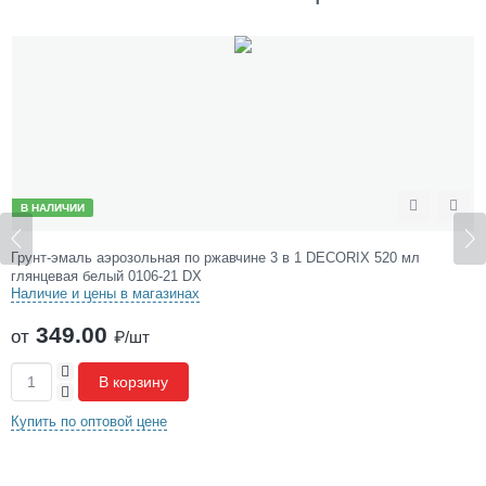
й
0
1
0
6
-
2
2
D
X
В НАЛИЧИИ
ожить
Сравнить
Отл
Грунт-эмаль аэрозольная по ржавчине 3 в 1 DECORIX 520 мл
глянцевая белый 0106-21 DX
Наличие и цены в магазинах
349.00
от
₽/шт
+
В корзину
-
Купить по оптовой цене