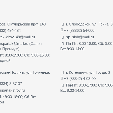
иров, Октябрьский пр-т, 149
г. Слободской, ул. Грина, 3
332) 484-484
+7 (83362) 54-000
tak-kirov149@mail.ru
sp_slob@mail.ru
nspartak@mail.ru
(Салон
Пн-Пт: 8:00-18:00; Сб: 9:00
к-Премиум)
Вс: 9:00-14:00
т: 8:30-19:00; Сб: 9:00-15:00;
ходной
ятские-Поляны, ул. Тойменка,
г. Котельнич, ул. Труда, 3
+7 (83342) 4-03-00
3334) 3-87-37
Пн-Пт: 8:00-17:00; Сб: 9:00
partakstroy.ru
Вс: 9:00-14:00
т: 9:00-18:00; Сб-Вс:
ой