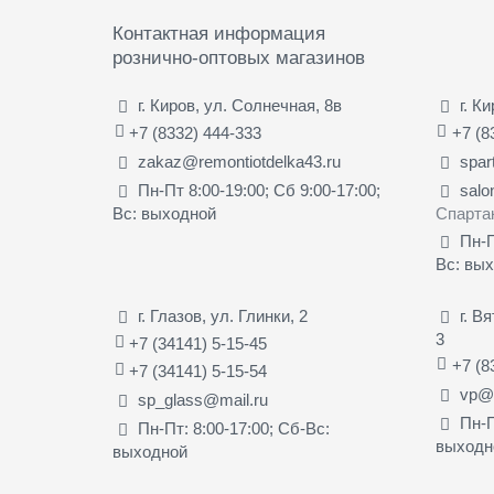
Контактная информация
рознично-оптовых магазинов
г. Киров, ул. Солнечная, 8в
г. К
+7 (8332) 444-333
+7 (8
zakaz@remontiotdelka43.ru
spar
Пн-Пт 8:00-19:00; Сб 9:00-17:00;
salo
Вс: выходной
Спарта
Пн-П
Вс: вы
г. Глазов, ул. Глинки, 2
г. В
3
+7 (34141) 5-15-45
+7 (8
+7 (34141) 5-15-54
vp@s
sp_glass@mail.ru
Пн-П
Пн-Пт: 8:00-17:00; Сб-Вс:
выходн
выходной