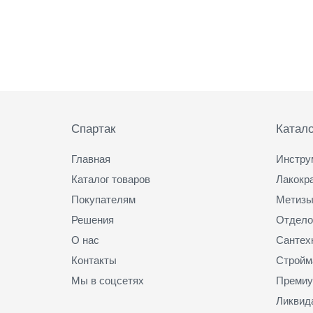
ё
р
н
ы
й
0
1
Подвал
0
6
Спартак
Катало
-
0
Главная
Инстру
1
D
Каталог товаров
Лакокр
X
Покупателям
Метизы
Решения
Отдело
О нас
Сантех
Контакты
Стройм
Мы в соцсетях
Премиу
Ликвид