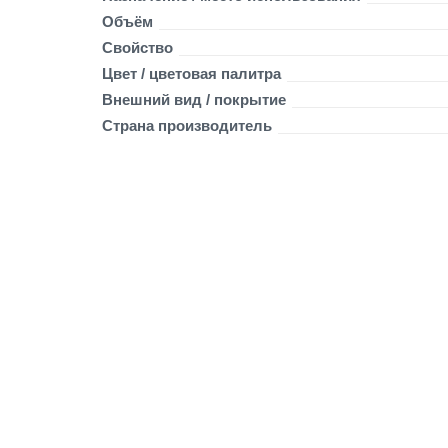
1
D
Объём
E
Свойство
C
Цвет / цветовая палитра
O
Внешний вид / покрытие
R
I
Страна производитель
X
5
2
0
м
л
г
л
я
н
ц
е
в
а
я
ч