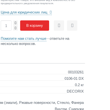
характеристики товара, его внешний вид и комплектность без
предварительного уведомления покупателя.
Цена для юридических лиц
+
В корзину
Сравнить
Отложить
-
Помогите нам стать лучше
- ответьте на
несколько вопросов.
00103261
0106-01 DX
0.2 кг
DECORIX
м (эмали), Ржавые поверхности, Стекло, Фанера
Внутри, Снаружи