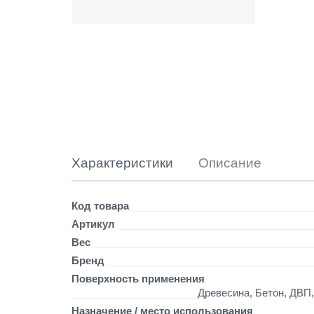
э
р
о
з
о
л
ь
н
а
я
п
о
Характеристики
Описание
р
ж
а
Детали
Код товара
в
Артикул
ч
Вес
и
н
Бренд
е
Поверхность применения
3
Древесина, Бетон, ДВП
в
Назначение / место использования