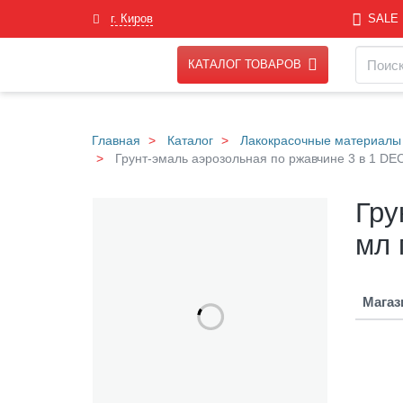
Skip
г. Киров
SALE
to
main
Навигация
Поиск
content
КАТАЛОГ ТОВАРОВ
Главная
Каталог
Лакокрасочные материалы
Грунт-эмаль аэрозольная по ржавчине 3 в 1 D
Г
Галерея
Гру
р
у
мл 
н
т
-
Магаз
э
м
а
л
ь
а