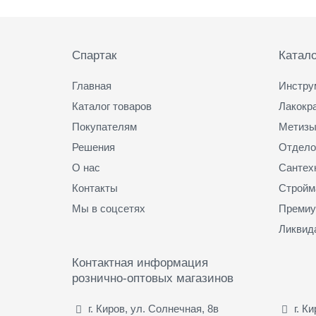
Подвал
Спартак
Катало
Главная
Инстру
Каталог товаров
Лакокр
Покупателям
Метизы
Решения
Отдело
О нас
Сантех
Контакты
Стройм
Мы в соцсетях
Премиу
Ликвид
Контактная информация
рознично-оптовых магазинов
г. Киров, ул. Солнечная, 8в
г. К