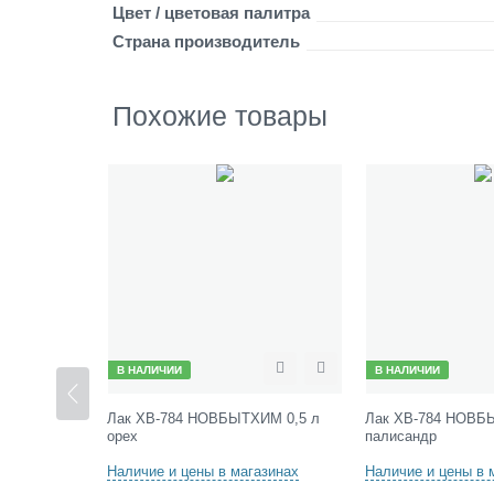
Цвет / цветовая палитра
Страна производитель
Похожие товары
В НАЛИЧИИ
В НАЛИЧИИ
Сравнить
Отложить
Сравнить
Отложить
ИМ 0,5 л
Лак ХВ-784 НОВБЫТХИМ 0,5 л
Лак ХВ-784 НОВБ
орех
палисандр
азинах
Наличие и цены в магазинах
Наличие и цены в 