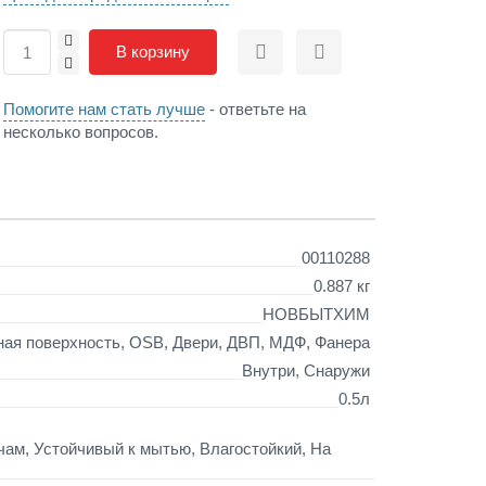
+
В корзину
Сравнить
Отложить
-
Помогите нам стать лучше
- ответьте на
несколько вопросов.
00110288
0.887 кг
НОВБЫТХИМ
ая поверхность, OSB, Двери, ДВП, МДФ, Фанера
Внутри, Снаружи
0.5л
ам, Устойчивый к мытью, Влагостойкий, На