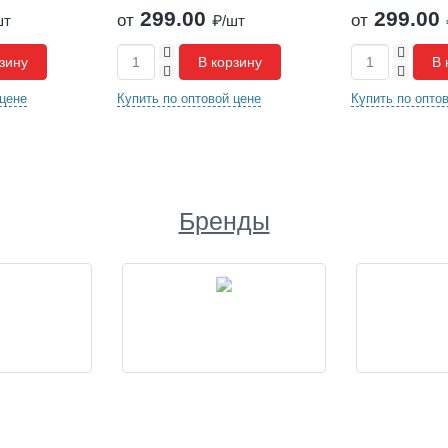
299.00
299.00
от
от
шт
₽/шт
+
+
зину
В корзину
В 
-
-
 цене
Купить по оптовой цене
Купить по опто
Бренды