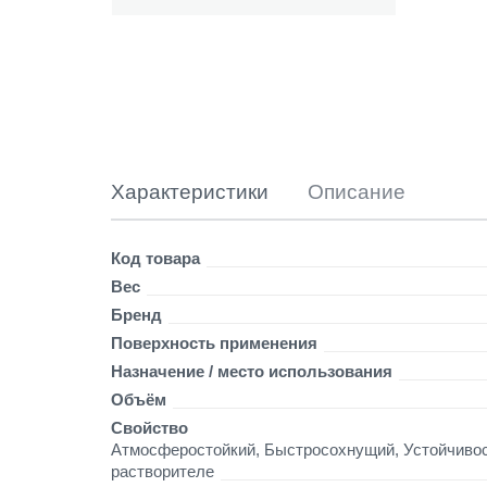
Ы
Т
Х
И
М
0
,
5
л
Характеристики
Описание
в
е
н
Детали
Код товара
г
Вес
е
Бренд
Поверхность применения
Назначение / место использования
Объём
Свойство
Атмосферостойкий, Быстросохнущий, Устойчивост
растворителе