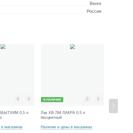
Венге
Россия
В НАЛИЧИИ
В НАЛИЧИИ
Сравнить
Отложить
Сравнить
Отложить
ВБЫТХИМ 0,5 л
Лак ХВ-784 ЛАКРА 0,5 л
Лак ХВ-784 
о
бесцветный
 в магазинах
Наличие и цены в магазинах
Наличие и ц