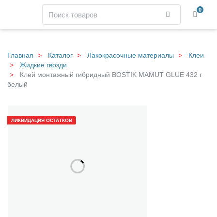
Навигация
Поиск
0
Найти
Skip
to
main
Главная
Каталог
Лакокрасочные материалы
Клеи
content
Жидкие гвозди
Клей монтажный гибридный BOSTIK MAMUT GLUE 432 г
белый
К
Галерея
л
ЛИКВИДАЦИЯ ОСТАТКОВ
е
й
м
о
н
т
а
ж
н
ы