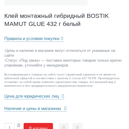
й
г
и
Клей монтажный гибридный BOSTIK
б
MAMUT GLUE 432 г белый
р
и
д
Правила и условия покупки
н
ы
-Цены и наличие в магазине могут отличаться от указанных на
й
сайте
B
-Статус «Под заказ» — поставка некоторых товаров только кратно
O
упаковкам, уточняйте у менеджеров
S
Вся информация о товарах на сайте носит справочный характер и не является
T
публичной офертой в соответствии с пунктом 2 статьи 437 ГК РФ. Производитель
I
оставляет за собой право изменять характеристики товара, его внешний вид и
комплектность без предварительного уведомления покупателя.
K
M
Цена для юридических лиц
A
M
Наличие и цены в магазинах
U
T
G
+
В корзину
L