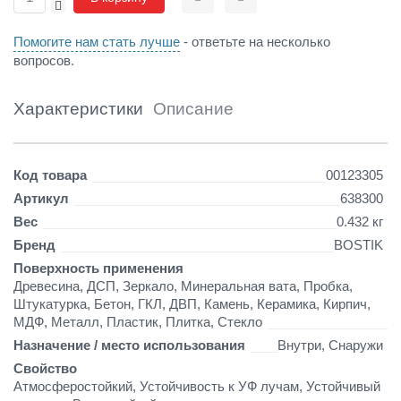
-
Сравнить
Отложить
U
E
Помогите нам стать лучше
- ответьте на несколько
4
вопросов.
3
2
г
Характеристики
Описание
б
е
л
Детали
Код товара
00123305
ы
й
Артикул
638300
Вес
0.432 кг
Бренд
BOSTIK
Поверхность применения
Древесина, ДСП, Зеркало, Минеральная вата, Пробка,
Штукатурка, Бетон, ГКЛ, ДВП, Камень, Керамика, Кирпич,
МДФ, Металл, Пластик, Плитка, Стекло
Назначение / место использования
Внутри, Снаружи
Свойство
Атмосферостойкий, Устойчивость к УФ лучам, Устойчивый