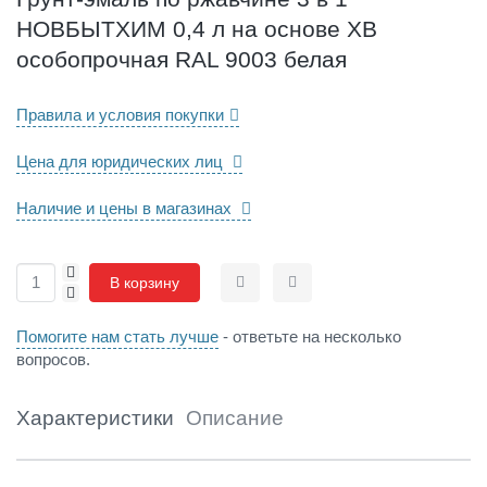
а
НОВБЫТХИМ 0,4 л на основе ХВ
в
ч
особопрочная RAL 9003 белая
и
н
Правила и условия покупки
е
3
Цена для юридических лиц
в
1
Н
Наличие и цены в магазинах
О
В
+
Б
В корзину
-
Сравнить
Отложить
Ы
Т
Помогите нам стать лучше
- ответьте на несколько
Х
вопросов.
И
М
0
Характеристики
Описание
,
4
л