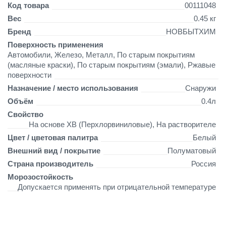
н
Детали
Код товара
00111048
а
Вес
0.45 кг
о
Бренд
НОВБЫТХИМ
с
н
Поверхность применения
о
Автомобили, Железо, Металл, По старым покрытиям
в
(масляные краски), По старым покрытиям (эмали), Ржавые
е
поверхности
Х
Назначение / место использования
Снаружи
В
Объём
0.4л
о
с
Свойство
о
На основе ХВ (Перхлорвиниловые), На растворителе
б
Цвет / цветовая палитра
Белый
о
Внешний вид / покрытие
Полуматовый
п
р
Страна производитель
Россия
о
Морозостойкость
ч
Допускается применять при отрицательной температуре
н
а
я
R