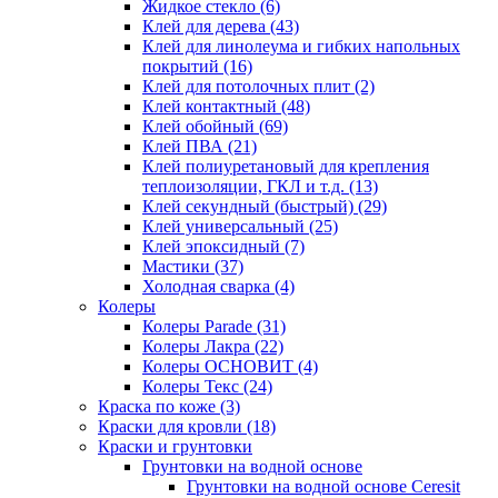
Жидкое стекло
(6)
Клей для дерева
(43)
Клей для линолеума и гибких напольных
покрытий
(16)
Клей для потолочных плит
(2)
Клей контактный
(48)
Клей обойный
(69)
Клей ПВА
(21)
Клей полиуретановый для крепления
теплоизоляции, ГКЛ и т.д.
(13)
Клей секундный (быстрый)
(29)
Клей универсальный
(25)
Клей эпоксидный
(7)
Мастики
(37)
Холодная сварка
(4)
Колеры
Колеры Parade
(31)
Колеры Лакра
(22)
Колеры ОСНОВИТ
(4)
Колеры Текс
(24)
Краска по коже
(3)
Краски для кровли
(18)
Краски и грунтовки
Грунтовки на водной основе
Грунтовки на водной основе Ceresit