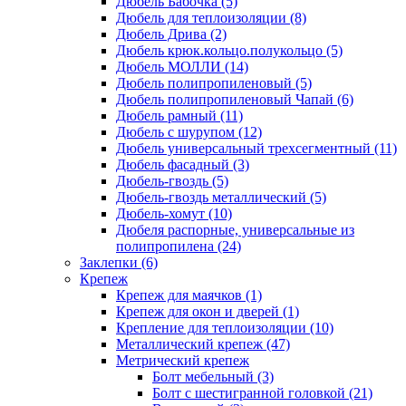
Дюбель Бабочка
(5)
Дюбель для теплоизоляции
(8)
Дюбель Дрива
(2)
Дюбель крюк.кольцо.полукольцо
(5)
Дюбель МОЛЛИ
(14)
Дюбель полипропиленовый
(5)
Дюбель полипропиленовый Чапай
(6)
Дюбель рамный
(11)
Дюбель с шурупом
(12)
Дюбель универсальный трехсегментный
(11)
Дюбель фасадный
(3)
Дюбель-гвоздь
(5)
Дюбель-гвоздь металлический
(5)
Дюбель-хомут
(10)
Дюбеля распорные, универсальные из
полипропилена
(24)
Заклепки
(6)
Крепеж
Крепеж для маячков
(1)
Крепеж для окон и дверей
(1)
Крепление для теплоизоляции
(10)
Металлический крепеж
(47)
Метрический крепеж
Болт мебельный
(3)
Болт с шестигранной головкой
(21)