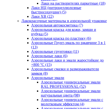
Лаки на растворителях паркетные
(18)
Лаки НЦ (нитроцеллюлозные
быстросохнущие)
(5)
Лаки ХВ
(22)
Лакокрасочные материалы в аэрозольной упаковке
Аэрозольная автокосметика
(7)
Аэрозольная краска для кожи, замши и
нубука
(5)
Аэрозольная краска по пластику
(6)
Аэрозольные Грунт-эмаль по ржавчине 3 в 1
(13)
Аэрозольные грунтовки
(11)
Аэрозольные лаки
(6)
Аэрозольные лаки и эмали жаростойкие до
+800 °С
(15)
Аэрозольные смазки и размораживатели
замков
(8)
Аэрозольные эмали
Аэрозольные универсальные эмали
RAL PROFESSIONAL
(52)
Аэрозольные универсальные эмали
натуральные цвета
(98)
Аэрозольные универсальные эмали с
молотковым эффектом
(4)
Аэрозольные универсальные эмали с