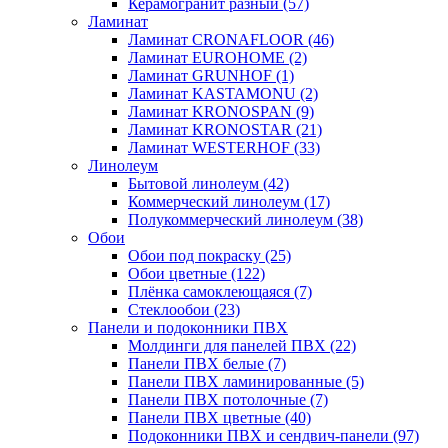
Керамогранит разный
(57)
Ламинат
Ламинат CRONAFLOOR
(46)
Ламинат EUROHOME
(2)
Ламинат GRUNHOF
(1)
Ламинат KASTAMONU
(2)
Ламинат KRONOSPAN
(9)
Ламинат KRONOSTAR
(21)
Ламинат WESTERHOF
(33)
Линолеум
Бытовой линолеум
(42)
Коммерческий линолеум
(17)
Полукоммерческий линолеум
(38)
Обои
Обои под покраску
(25)
Обои цветные
(122)
Плёнка самоклеющаяся
(7)
Стеклообои
(23)
Панели и подоконники ПВХ
Молдинги для панелей ПВХ
(22)
Панели ПВХ белые
(7)
Панели ПВХ ламинированные
(5)
Панели ПВХ потолочные
(7)
Панели ПВХ цветные
(40)
Подоконники ПВХ и сендвич-панели
(97)