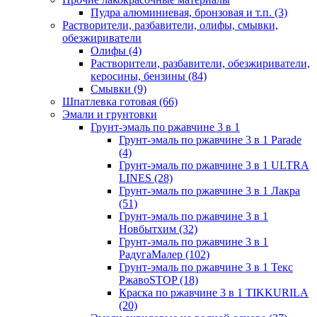
Пудра алюминиевая, бронзовая и т.п.
(3)
Растворители, разбавители, олифы, смывки,
обезжириватели
Олифы
(4)
Растворители, разбавители, обезжириватели,
керосины, бензины
(84)
Смывки
(9)
Шпатлевка готовая
(66)
Эмали и грунтовки
Грунт-эмаль по ржавчине 3 в 1
Грунт-эмаль по ржавчине 3 в 1 Parade
(4)
Грунт-эмаль по ржавчине 3 в 1 ULTRA
LINES
(28)
Грунт-эмаль по ржавчине 3 в 1 Лакра
(51)
Грунт-эмаль по ржавчине 3 в 1
Новбытхим
(32)
Грунт-эмаль по ржавчине 3 в 1
РадугаМалер
(102)
Грунт-эмаль по ржавчине 3 в 1 Текс
РжавоSTOP
(18)
Краска по ржавчине 3 в 1 TIKKURILA
(20)