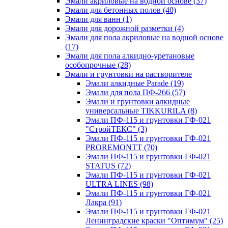
Эмали акриловые на водной основе
(37)
Эмали для бетонных полов
(40)
Эмали для ванн
(1)
Эмали для дорожной разметки
(4)
Эмали для пола акриловые на водной основе
(17)
Эмали для пола алкидно-уретановые
особопрочные
(28)
Эмали и грунтовки на растворителе
Эмали алкидные Parade
(19)
Эмали для пола ПФ-266
(57)
Эмали и грунтовки алкидные
универсальные TIKKURILA
(8)
Эмали ПФ-115 и грунтовки ГФ-021
"СтройТЕКС"
(3)
Эмали ПФ-115 и грунтовки ГФ-021
PROREMONTT
(70)
Эмали ПФ-115 и грунтовки ГФ-021
STATUS
(72)
Эмали ПФ-115 и грунтовки ГФ-021
ULTRA LINES
(98)
Эмали ПФ-115 и грунтовки ГФ-021
Лакра
(91)
Эмали ПФ-115 и грунтовки ГФ-021
Ленинградские краски "Оптимум"
(25)