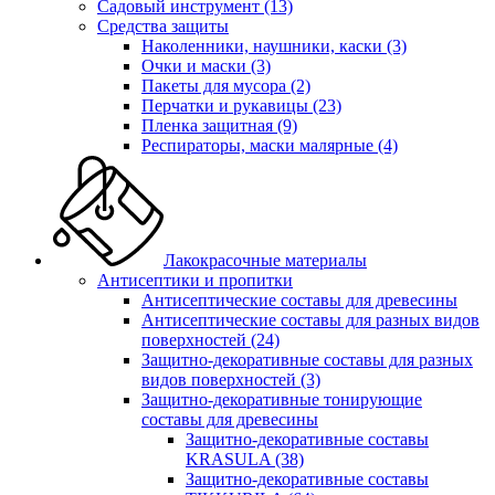
Садовый инструмент
(13)
Средства защиты
Наколенники, наушники, каски
(3)
Очки и маски
(3)
Пакеты для мусора
(2)
Перчатки и рукавицы
(23)
Пленка защитная
(9)
Респираторы, маски малярные
(4)
Лакокрасочные материалы
Антисептики и пропитки
Антисептические составы для древесины
Антисептические составы для разных видов
поверхностей
(24)
Защитно-декоративные составы для разных
видов поверхностей
(3)
Защитно-декоративные тонирующие
составы для древесины
Защитно-декоративные составы
KRASULA
(38)
Защитно-декоративные составы