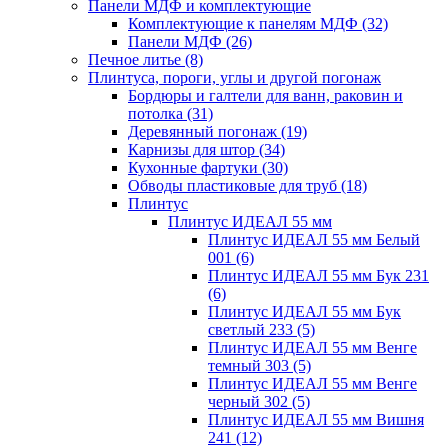
Панели МДФ и комплектующие
Комплектующие к панелям МДФ
(32)
Панели МДФ
(26)
Печное литье
(8)
Плинтуса, пороги, углы и другой погонаж
Бордюры и галтели для ванн, раковин и
потолка
(31)
Деревянный погонаж
(19)
Карнизы для штор
(34)
Кухонные фартуки
(30)
Обводы пластиковые для труб
(18)
Плинтус
Плинтус ИДЕАЛ 55 мм
Плинтус ИДЕАЛ 55 мм Белый
001
(6)
Плинтус ИДЕАЛ 55 мм Бук 231
(6)
Плинтус ИДЕАЛ 55 мм Бук
светлый 233
(5)
Плинтус ИДЕАЛ 55 мм Венге
темный 303
(5)
Плинтус ИДЕАЛ 55 мм Венге
черный 302
(5)
Плинтус ИДЕАЛ 55 мм Вишня
241
(12)