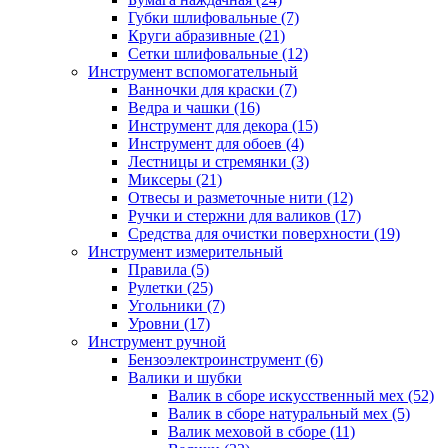
Губки шлифовальные
(7)
Круги абразивные
(21)
Сетки шлифовальные
(12)
Инструмент вспомогательный
Ванночки для краски
(7)
Ведра и чашки
(16)
Инструмент для декора
(15)
Инструмент для обоев
(4)
Лестницы и стремянки
(3)
Миксеры
(21)
Отвесы и разметочные нити
(12)
Ручки и стержни для валиков
(17)
Средства для очистки поверхности
(19)
Инструмент измерительный
Правила
(5)
Рулетки
(25)
Угольники
(7)
Уровни
(17)
Инструмент ручной
Бензоэлектроинструмент
(6)
Валики и шубки
Валик в сборе искусственный мех
(52)
Валик в сборе натуральный мех
(5)
Валик меховой в сборе
(11)