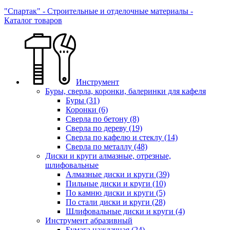
"Спартак" - Строительные и отделочные материалы -
Каталог товаров
Инструмент
Буры, сверла, коронки, балеринки для кафеля
Буры
(31)
Коронки
(6)
Сверла по бетону
(8)
Сверла по дереву
(19)
Сверла по кафелю и стеклу
(14)
Сверла по металлу
(48)
Диски и круги алмазные, отрезные,
шлифовальные
Алмазные диски и круги
(39)
Пильные диски и круги
(10)
По камню диски и круги
(5)
По стали диски и круги
(28)
Шлифовальные диски и круги
(4)
Инструмент абразивный
Бумага наждачная
(24)