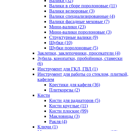
Валики
(32)
Валики в сборе поролоновые
(11)
Валики велюровые
(3)
Валики специализированные
(4)
Валики фасадные меховые
(7)
Мини-валики
(23)
Мини-валики поролоновые
(3)
Структурные валики
(9)
Шубки
(10)
Шубки поролоновые
(5)
Заклепки, заклепочники, просекатели
(4)
Зубила, конопатки, пробойники, стамески
(6)
Инструмент для ГКЛ, ГВЛ
(1)
Инструмент для работы со стеклом, плиткой,
кафелем
Крестики для кафеля
(36)
Плиткорезы
(2)
Кисти
Кисти для радиаторов
(5)
Кисти круглые
(11)
Кисти плоские
(99)
Макловицы
(3)
Ракля
(4)
Ключи
(1)