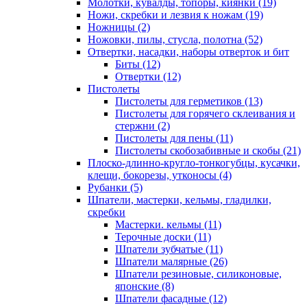
Молотки, кувалды, топоры, киянки
(19)
Ножи, скребки и лезвия к ножам
(19)
Ножницы
(2)
Ножовки, пилы, стусла, полотна
(52)
Отвертки, насадки, наборы отверток и бит
Биты
(12)
Отвертки
(12)
Пистолеты
Пистолеты для герметиков
(13)
Пистолеты для горячего склеивания и
стержни
(2)
Пистолеты для пены
(11)
Пистолеты скобозабивные и скобы
(21)
Плоско-длинно-кругло-тонкогубцы, кусачки,
клещи, бокорезы, утконосы
(4)
Рубанки
(5)
Шпатели, мастерки, кельмы, гладилки,
скребки
Мастерки. кельмы
(11)
Терочные доски
(11)
Шпатели зубчатые
(11)
Шпатели малярные
(26)
Шпатели резиновые, силиконовые,
японские
(8)
Шпатели фасадные
(12)