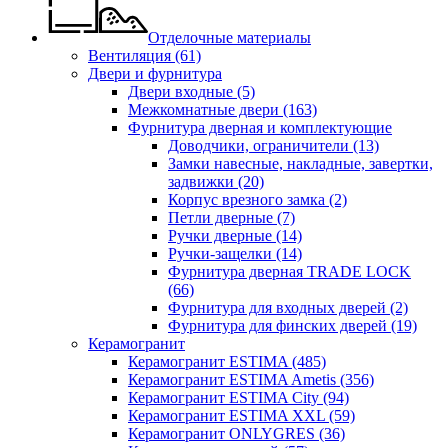
Отделочные материалы
Вентиляция
(61)
Двери и фурнитура
Двери входные
(5)
Межкомнатные двери
(163)
Фурнитура дверная и комплектующие
Доводчики, ограничители
(13)
Замки навесные, накладные, завертки,
задвижки
(20)
Корпус врезного замка
(2)
Петли дверные
(7)
Ручки дверные
(14)
Ручки-защелки
(14)
Фурнитура дверная TRADE LOCK
(66)
Фурнитура для входных дверей
(2)
Фурнитура для финских дверей
(19)
Керамогранит
Керамогранит ESTIMA
(485)
Керамогранит ESTIMA Ametis
(356)
Керамогранит ESTIMA City
(94)
Керамогранит ESTIMA XXL
(59)
Керамогранит ONLYGRES
(36)