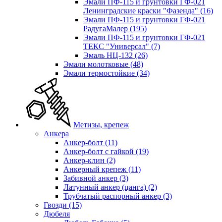
Эмали ПФ-115 и грунтовки ГФ-021
Ленинградские краски "Фазенда"
(16)
Эмали ПФ-115 и грунтовки ГФ-021
РадугаМалер
(195)
Эмали ПФ-115 и грунтовки ГФ-021
ТЕКС "Универсал"
(7)
Эмаль НЦ-132
(26)
Эмали молотковые
(48)
Эмали термостойкие
(34)
Метизы, крепеж
Анкера
Анкер-болт
(11)
Анкер-болт с гайкой
(19)
Анкер-клин
(2)
Анкерный крепеж
(11)
Забивной анкер
(3)
Латунный анкер (цанга)
(2)
Трубчатый распорный анкер
(3)
Гвозди
(15)
Дюбеля