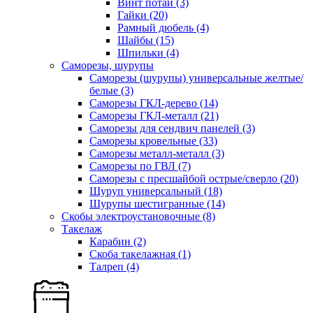
Винт потай
(3)
Гайки
(20)
Рамный дюбель
(4)
Шайбы
(15)
Шпильки
(4)
Саморезы, шурупы
Саморезы (шурупы) универсальные желтые/
белые
(3)
Саморезы ГКЛ-дерево
(14)
Саморезы ГКЛ-металл
(21)
Саморезы для сендвич панелей
(3)
Саморезы кровельные
(33)
Саморезы металл-металл
(3)
Саморезы по ГВЛ
(7)
Саморезы с пресшайбой острые/сверло
(20)
Шуруп универсальный
(18)
Шурупы шестигранные
(14)
Скобы электроустановочные
(8)
Такелаж
Карабин
(2)
Скоба такелажная
(1)
Талреп
(4)