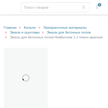
Навигация
Поиск
0
Найти
Skip
to
main
Главная
Каталог
Лакокрасочные материалы
content
Эмали и грунтовки
Эмали для бетонных полов
Эмаль для бетонных полов Новбытхим 1 л темно-красная
Э
Галерея
м
а
л
ь
д
л
я
б
е
т
о
н