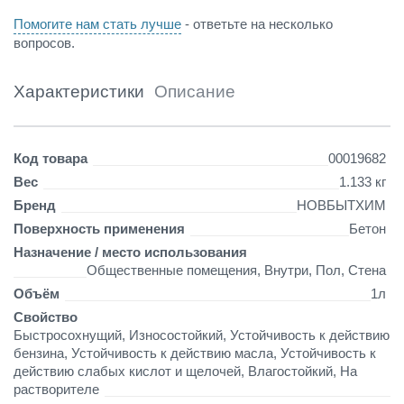
о
Помогите нам стать лучше
- ответьте на несколько
-
вопросов.
к
р
а
Характеристики
Описание
с
н
а
Детали
Код товара
00019682
я
Вес
1.133 кг
Бренд
НОВБЫТХИМ
Поверхность применения
Бетон
Назначение / место использования
Общественные помещения, Внутри, Пол, Стена
Объём
1л
Свойство
Быстросохнущий, Износостойкий, Устойчивость к действию
бензина, Устойчивость к действию масла, Устойчивость к
действию слабых кислот и щелочей, Влагостойкий, На
растворителе