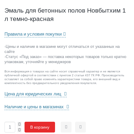
н
ы
Эмаль для бетонных полов Новбытхим 1
х
л темно-красная
п
о
л
Правила и условия покупки
о
в
-Цены и наличие в магазине могут отличаться от указанных на
Н
сайте
о
-Статус «Под заказ» — поставка некоторых товаров только кратно
в
упаковкам, уточняйте у менеджеров
б
Вся информация о товарах на сайте носит справочный характер и не является
ы
публичной офертой в соответствии с пунктом 2 статьи 437 ГК РФ. Производитель
т
оставляет за собой право изменять характеристики товара, его внешний вид и
комплектность без предварительного уведомления покупателя.
х
и
Цена для юридических лиц
м
1
Наличие и цены в магазинах
л
т
е
+
В корзину
м
-
Сравнить
Отложить
н