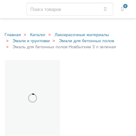
Навигация
Поиск
0
Найти
Skip
to
main
Главная
Каталог
Лакокрасочные материалы
content
Эмали и грунтовки
Эмали для бетонных полов
Эмаль для бетонных полов Новбытхим 3 л зеленая
Э
Галерея
м
а
л
ь
д
л
я
б
е
т
о
н