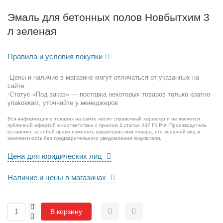
н
ы
Эмаль для бетонных полов Новбытхим 3
х
л зеленая
п
о
л
Правила и условия покупки
о
в
-Цены и наличие в магазине могут отличаться от указанных на
Н
сайте
о
-Статус «Под заказ» — поставка некоторых товаров только кратно
в
упаковкам, уточняйте у менеджеров
б
Вся информация о товарах на сайте носит справочный характер и не является
ы
публичной офертой в соответствии с пунктом 2 статьи 437 ГК РФ. Производитель
т
оставляет за собой право изменять характеристики товара, его внешний вид и
комплектность без предварительного уведомления покупателя.
х
и
Цена для юридических лиц
м
3
Наличие и цены в магазинах
л
з
е
+
В корзину
л
-
Сравнить
Отложить
е