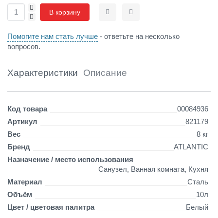
+
к
В корзину
-
Сравнить
Отложить
о
й
Помогите нам стать лучше
- ответьте на несколько
(
вопросов.
2
,
0
Характеристики
Описание
к
В
т
Детали
4
Код товара
00084936
5
Артикул
821179
6
Вес
8 кг
*
2
Бренд
ATLANTIC
5
Назначение / место использования
5
Санузел, Ванная комната, Кухня
*
Материал
Сталь
2
6
Объём
10л
2
Цвет / цветовая палитра
Белый
м