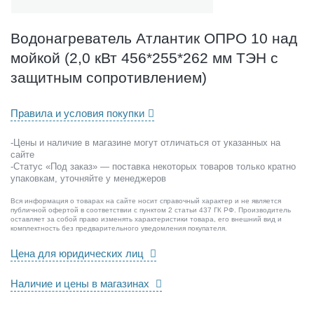
е
л
ь
Водонагреватель Атлантик ОПРО 10 над
А
мойкой (2,0 кВт 456*255*262 мм ТЭН с
т
л
защитным сопротивлением)
а
н
Правила и условия покупки
т
и
-Цены и наличие в магазине могут отличаться от указанных на
к
сайте
О
-Статус «Под заказ» — поставка некоторых товаров только кратно
П
упаковкам, уточняйте у менеджеров
Р
О
Вся информация о товарах на сайте носит справочный характер и не является
публичной офертой в соответствии с пунктом 2 статьи 437 ГК РФ. Производитель
1
оставляет за собой право изменять характеристики товара, его внешний вид и
0
комплектность без предварительного уведомления покупателя.
н
Цена для юридических лиц
а
д
Наличие и цены в магазинах
м
о
й