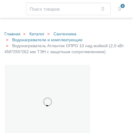
Навигация
Поиск
0
Найти
Skip
to
main
Главная
Каталог
Сантехника
content
Водонагреватели и комплектующие
Водонагреватель Атлантик ОПРО 10 над мойкой (2,0 кВт
456*255*262 мм ТЭН с защитным сопротивлением)
В
Галерея
о
д
о
н
а
г
р
е
в
а
т