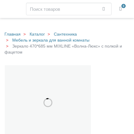
Навигация
Поиск
0
Найти
Skip
to
main
Главная
Каталог
Сантехника
content
Мебель и зеркала для ванной комнаты
Зеркало 470*685 мм MIXLINE «Волна-Люкс» с полкой и
фацетом
З
Галерея
е
р
к
а
л
о
4
7
0
*
6