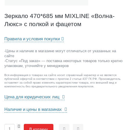
8
5
м
Зеркало 470*685 мм MIXLINE «Волна-
м
Люкс» с полкой и фацетом
M
I
X
Правила и условия покупки
L
I
-Цены и наличие в магазине могут отличаться от указанных на
N
сайте
E
-Статус «Под заказ» — поставка некоторых товаров только кратно
«
упаковкам, уточняйте у менеджеров
В
Вся информация о товарах на сайте носит справочный характер и не является
о
публичной офертой в соответствии с пунктом 2 статьи 437 ГК РФ. Производитель
л
оставляет за собой право изменять характеристики товара, его внешний вид и
комплектность без предварительного уведомления покупателя.
н
а
Цена для юридических лиц
-
Л
Наличие и цены в магазинах
ю
к
с
+
В корзину
»