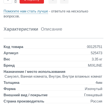
-
Сравнить
Отложить
с
п
Помогите нам стать лучше
- ответьте на несколько
о
вопросов.
л
к
о
Характеристики
Описание
й
и
ф
Детали
Код товара
00125751
а
ц
Артикул
525473
е
Вес
3.35 кг
т
Бренд
MIXLINE
о
м
Назначение / место использования
Санузел, Ванная комната, Внутри, Внутри влажных комнат
Толщина
4мм
Форма
Изогнутый
Внешний вид / покрытие
Глянцевый
Страна производитель
Россия