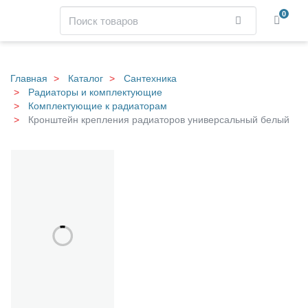
Навигация
Поиск
0
Найти
Skip
to
main
Главная
Каталог
Сантехника
content
Радиаторы и комплектующие
Комплектующие к радиаторам
Кронштейн крепления радиаторов универсальный белый
К
Галерея
р
о
н
ш
т
е
й
н
к
р
е