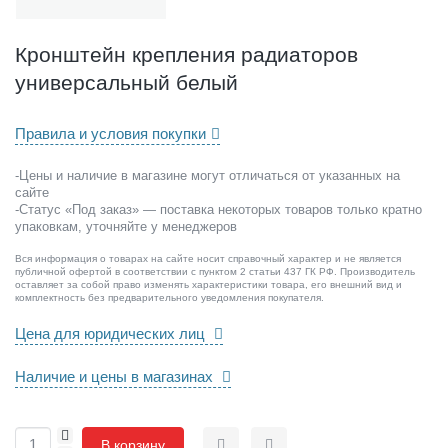
п
л
е
Кронштейн крепления радиаторов
н
универсальный белый
и
я
р
Правила и условия покупки
а
д
-Цены и наличие в магазине могут отличаться от указанных на
и
сайте
а
-Статус «Под заказ» — поставка некоторых товаров только кратно
т
упаковкам, уточняйте у менеджеров
о
Вся информация о товарах на сайте носит справочный характер и не является
р
публичной офертой в соответствии с пунктом 2 статьи 437 ГК РФ. Производитель
о
оставляет за собой право изменять характеристики товара, его внешний вид и
комплектность без предварительного уведомления покупателя.
в
у
Цена для юридических лиц
н
и
Наличие и цены в магазинах
в
е
р
+
В корзину
с