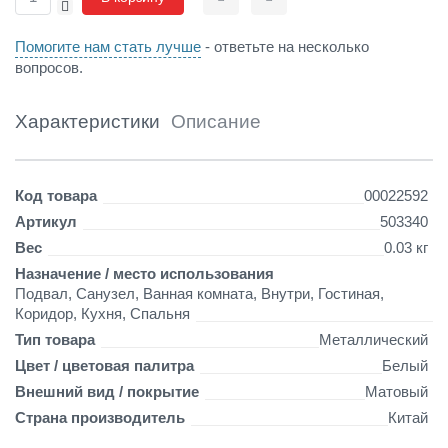
-
Сравнить
Отложить
а
л
Помогите нам стать лучше
- ответьте на несколько
ь
вопросов.
н
ы
й
Характеристики
Описание
б
е
л
Детали
Код товара
00022592
ы
й
Артикул
503340
Вес
0.03 кг
Назначение / место использования
Подвал, Санузел, Ванная комната, Внутри, Гостиная,
Коридор, Кухня, Спальня
Тип товара
Металлический
Цвет / цветовая палитра
Белый
Внешний вид / покрытие
Матовый
Страна производитель
Китай