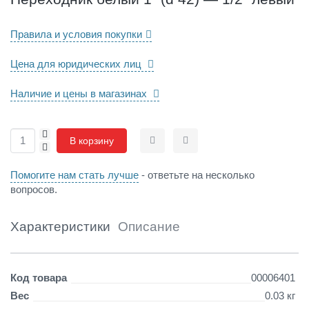
1
″
Правила и условия покупки
(
d
4
Цена для юридических лиц
2
)
Наличие и цены в магазинах
—
1
/
+
В корзину
2
-
Сравнить
Отложить
″
л
Помогите нам стать лучше
- ответьте на несколько
е
вопросов.
в
ы
Характеристики
Описание
й
Детали
Код товара
00006401
Вес
0.03 кг