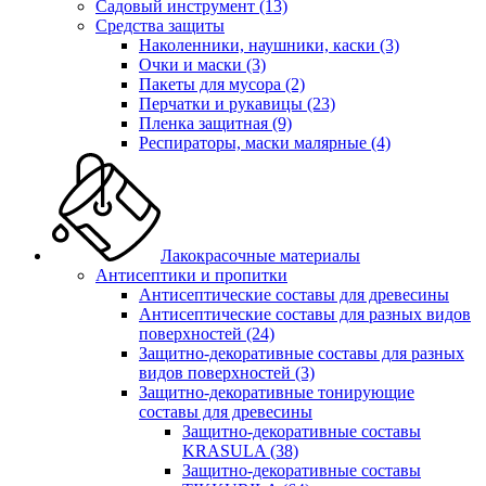
Садовый инструмент
(13)
Средства защиты
Наколенники, наушники, каски
(3)
Очки и маски
(3)
Пакеты для мусора
(2)
Перчатки и рукавицы
(23)
Пленка защитная
(9)
Респираторы, маски малярные
(4)
Лакокрасочные материалы
Антисептики и пропитки
Антисептические составы для древесины
Антисептические составы для разных видов
поверхностей
(24)
Защитно-декоративные составы для разных
видов поверхностей
(3)
Защитно-декоративные тонирующие
составы для древесины
Защитно-декоративные составы
KRASULA
(38)
Защитно-декоративные составы