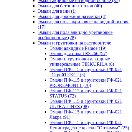
Эмали акриловые на водной основе
(37)
Эмали для бетонных полов
(40)
Эмали для ванн
(1)
Эмали для дорожной разметки
(4)
Эмали для пола акриловые на водной основе
(17)
Эмали для пола алкидно-уретановые
особопрочные
(28)
Эмали и грунтовки на растворителе
Эмали алкидные Parade
(19)
Эмали для пола ПФ-266
(57)
Эмали и грунтовки алкидные
универсальные TIKKURILA
(8)
Эмали ПФ-115 и грунтовки ГФ-021
"СтройТЕКС"
(3)
Эмали ПФ-115 и грунтовки ГФ-021
PROREMONTT
(70)
Эмали ПФ-115 и грунтовки ГФ-021
STATUS
(72)
Эмали ПФ-115 и грунтовки ГФ-021
ULTRA LINES
(98)
Эмали ПФ-115 и грунтовки ГФ-021
Лакра
(91)
Эмали ПФ-115 и грунтовки ГФ-021
Ленинградские краски "Оптимум"
(25)