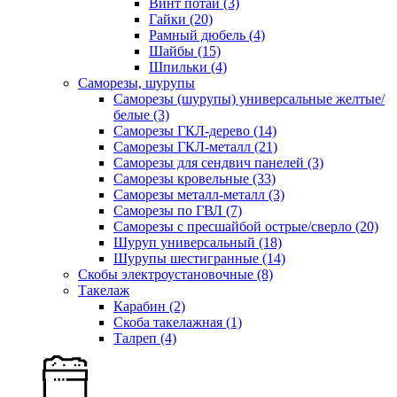
Винт потай
(3)
Гайки
(20)
Рамный дюбель
(4)
Шайбы
(15)
Шпильки
(4)
Саморезы, шурупы
Саморезы (шурупы) универсальные желтые/
белые
(3)
Саморезы ГКЛ-дерево
(14)
Саморезы ГКЛ-металл
(21)
Саморезы для сендвич панелей
(3)
Саморезы кровельные
(33)
Саморезы металл-металл
(3)
Саморезы по ГВЛ
(7)
Саморезы с пресшайбой острые/сверло
(20)
Шуруп универсальный
(18)
Шурупы шестигранные
(14)
Скобы электроустановочные
(8)
Такелаж
Карабин
(2)
Скоба такелажная
(1)
Талреп
(4)