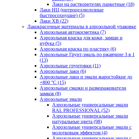
Лаки на растворителях паркетные
(18)
Лаки НЦ (нитроцеллюлозные
быстросохнущие)
(5)
Лаки ХВ
(22)
Лакокрасочные материалы в аэрозольной упаковке
Аэрозольная автокосметика
(7)
Аэрозольная краска для кожи, замши и
нубука
(5)
Аэрозольная краска по пластику
(6)
Аэрозольные Грунт-эмаль по ржавчине 3 в 1
(13)
Аэрозольные грунтовки
(11)
Аэрозольные лаки
(6)
Аэрозольные лаки и эмали жаростойкие до
+800 °С
(15)
Аэрозольные смазки и размораживатели
замков
(8)
Аэрозольные эмали
Аэрозольные универсальные эмали
RAL PROFESSIONAL
(52)
Аэрозольные универсальные эмали
натуральные цвета
(98)
Аэрозольные универсальные эмали с
молотковым эффектом
(4)
Аэрозольные универсальные эмали с