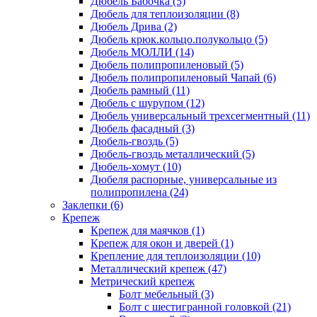
Дюбель Бабочка
(5)
Дюбель для теплоизоляции
(8)
Дюбель Дрива
(2)
Дюбель крюк.кольцо.полукольцо
(5)
Дюбель МОЛЛИ
(14)
Дюбель полипропиленовый
(5)
Дюбель полипропиленовый Чапай
(6)
Дюбель рамный
(11)
Дюбель с шурупом
(12)
Дюбель универсальный трехсегментный
(11)
Дюбель фасадный
(3)
Дюбель-гвоздь
(5)
Дюбель-гвоздь металлический
(5)
Дюбель-хомут
(10)
Дюбеля распорные, универсальные из
полипропилена
(24)
Заклепки
(6)
Крепеж
Крепеж для маячков
(1)
Крепеж для окон и дверей
(1)
Крепление для теплоизоляции
(10)
Металлический крепеж
(47)
Метрический крепеж
Болт мебельный
(3)
Болт с шестигранной головкой
(21)