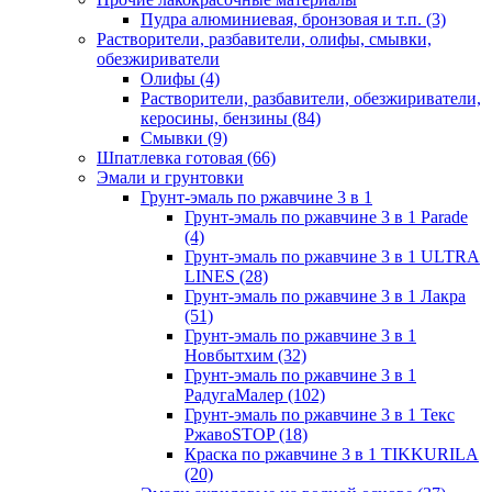
Пудра алюминиевая, бронзовая и т.п.
(3)
Растворители, разбавители, олифы, смывки,
обезжириватели
Олифы
(4)
Растворители, разбавители, обезжириватели,
керосины, бензины
(84)
Смывки
(9)
Шпатлевка готовая
(66)
Эмали и грунтовки
Грунт-эмаль по ржавчине 3 в 1
Грунт-эмаль по ржавчине 3 в 1 Parade
(4)
Грунт-эмаль по ржавчине 3 в 1 ULTRA
LINES
(28)
Грунт-эмаль по ржавчине 3 в 1 Лакра
(51)
Грунт-эмаль по ржавчине 3 в 1
Новбытхим
(32)
Грунт-эмаль по ржавчине 3 в 1
РадугаМалер
(102)
Грунт-эмаль по ржавчине 3 в 1 Текс
РжавоSTOP
(18)
Краска по ржавчине 3 в 1 TIKKURILA
(20)