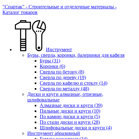
"Спартак" - Строительные и отделочные материалы -
Каталог товаров
Инструмент
Буры, сверла, коронки, балеринки для кафеля
Буры
(31)
Коронки
(6)
Сверла по бетону
(8)
Сверла по дереву
(19)
Сверла по кафелю и стеклу
(14)
Сверла по металлу
(48)
Диски и круги алмазные, отрезные,
шлифовальные
Алмазные диски и круги
(39)
Пильные диски и круги
(10)
По камню диски и круги
(5)
По стали диски и круги
(28)
Шлифовальные диски и круги
(4)
Инструмент абразивный
Бумага наждачная
(24)