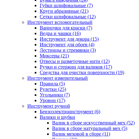
Губки шлифовальные
(7)
Круги абразивные
(21)
Сетки шлифовальные
(12)
Инструмент вспомогательный
Ванночки для краски
(7)
Ведра и чашки
(16)
Инструмент для декора
(15)
Инструмент для обоев
(4)
Лестницы и стремянки
(3)
Миксеры
(21)
Отвесы и разметочные нити
(12)
Ручки и стержни для валиков
(17)
Средства для очистки поверхности
(19)
Инструмент измерительный
Правила
(5)
Рулетки
(25)
Угольники
(7)
Уровни
(17)
Инструмент ручной
Бензоэлектроинструмент
(6)
Валики и шубки
Валик в сборе искусственный мех
(52)
Валик в сборе натуральный мех
(5)
Валик меховой в сборе
(11)