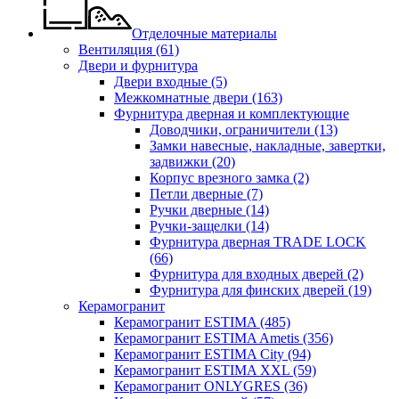
Отделочные материалы
Вентиляция
(61)
Двери и фурнитура
Двери входные
(5)
Межкомнатные двери
(163)
Фурнитура дверная и комплектующие
Доводчики, ограничители
(13)
Замки навесные, накладные, завертки,
задвижки
(20)
Корпус врезного замка
(2)
Петли дверные
(7)
Ручки дверные
(14)
Ручки-защелки
(14)
Фурнитура дверная TRADE LOCK
(66)
Фурнитура для входных дверей
(2)
Фурнитура для финских дверей
(19)
Керамогранит
Керамогранит ESTIMA
(485)
Керамогранит ESTIMA Ametis
(356)
Керамогранит ESTIMA City
(94)
Керамогранит ESTIMA XXL
(59)
Керамогранит ONLYGRES
(36)