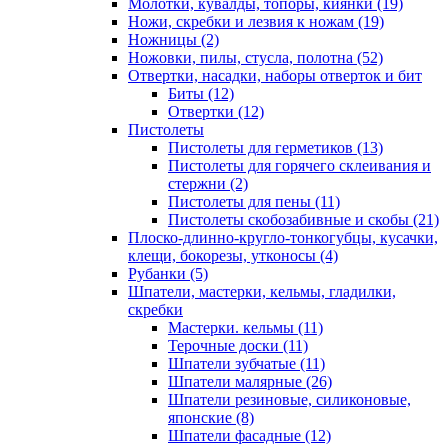
Молотки, кувалды, топоры, киянки
(19)
Ножи, скребки и лезвия к ножам
(19)
Ножницы
(2)
Ножовки, пилы, стусла, полотна
(52)
Отвертки, насадки, наборы отверток и бит
Биты
(12)
Отвертки
(12)
Пистолеты
Пистолеты для герметиков
(13)
Пистолеты для горячего склеивания и
стержни
(2)
Пистолеты для пены
(11)
Пистолеты скобозабивные и скобы
(21)
Плоско-длинно-кругло-тонкогубцы, кусачки,
клещи, бокорезы, утконосы
(4)
Рубанки
(5)
Шпатели, мастерки, кельмы, гладилки,
скребки
Мастерки. кельмы
(11)
Терочные доски
(11)
Шпатели зубчатые
(11)
Шпатели малярные
(26)
Шпатели резиновые, силиконовые,
японские
(8)
Шпатели фасадные
(12)