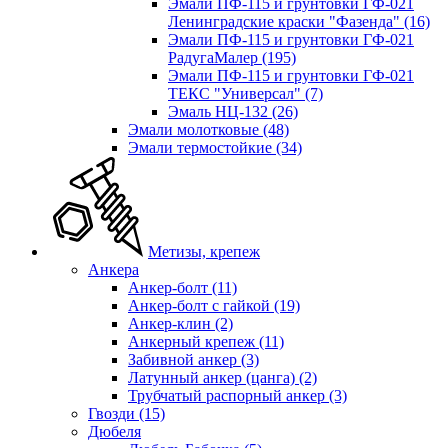
Эмали ПФ-115 и грунтовки ГФ-021
Ленинградские краски "Фазенда"
(16)
Эмали ПФ-115 и грунтовки ГФ-021
РадугаМалер
(195)
Эмали ПФ-115 и грунтовки ГФ-021
ТЕКС "Универсал"
(7)
Эмаль НЦ-132
(26)
Эмали молотковые
(48)
Эмали термостойкие
(34)
Метизы, крепеж
Анкера
Анкер-болт
(11)
Анкер-болт с гайкой
(19)
Анкер-клин
(2)
Анкерный крепеж
(11)
Забивной анкер
(3)
Латунный анкер (цанга)
(2)
Трубчатый распорный анкер
(3)
Гвозди
(15)
Дюбеля