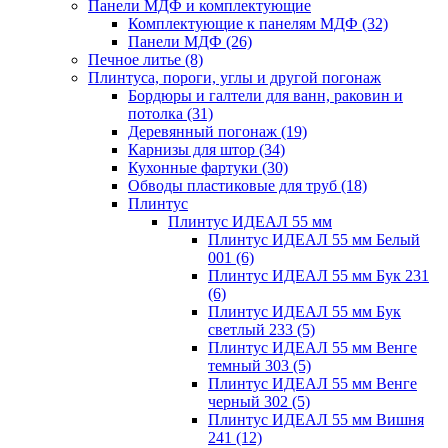
Панели МДФ и комплектующие
Комплектующие к панелям МДФ
(32)
Панели МДФ
(26)
Печное литье
(8)
Плинтуса, пороги, углы и другой погонаж
Бордюры и галтели для ванн, раковин и
потолка
(31)
Деревянный погонаж
(19)
Карнизы для штор
(34)
Кухонные фартуки
(30)
Обводы пластиковые для труб
(18)
Плинтус
Плинтус ИДЕАЛ 55 мм
Плинтус ИДЕАЛ 55 мм Белый
001
(6)
Плинтус ИДЕАЛ 55 мм Бук 231
(6)
Плинтус ИДЕАЛ 55 мм Бук
светлый 233
(5)
Плинтус ИДЕАЛ 55 мм Венге
темный 303
(5)
Плинтус ИДЕАЛ 55 мм Венге
черный 302
(5)
Плинтус ИДЕАЛ 55 мм Вишня
241
(12)