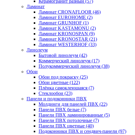
Керамогранит разный
(57)
Ламинат
Ламинат CRONAFLOOR
(46)
Ламинат EUROHOME
(2)
Ламинат GRUNHOF
(1)
Ламинат KASTAMONU
(2)
Ламинат KRONOSPAN
(9)
Ламинат KRONOSTAR
(21)
Ламинат WESTERHOF
(33)
Линолеум
Бытовой линолеум
(42)
Коммерческий линолеум
(17)
Полукоммерческий линолеум
(38)
Обои
Обои под покраску
(25)
Обои цветные
(122)
Плёнка самоклеющаяся
(7)
Стеклообои
(23)
Панели и подоконники ПВХ
Молдинги для панелей ПВХ
(22)
Панели ПВХ белые
(7)
Панели ПВХ ламинированные
(5)
Панели ПВХ потолочные
(7)
Панели ПВХ цветные
(40)
Подоконники ПВХ и сендвич-панели
(97)