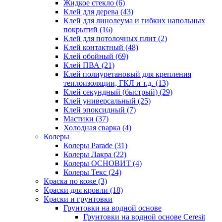
Жидкое стекло
(6)
Клей для дерева
(43)
Клей для линолеума и гибких напольных
покрытий
(16)
Клей для потолочных плит
(2)
Клей контактный
(48)
Клей обойный
(69)
Клей ПВА
(21)
Клей полиуретановый для крепления
теплоизоляции, ГКЛ и т.д.
(13)
Клей секундный (быстрый)
(29)
Клей универсальный
(25)
Клей эпоксидный
(7)
Мастики
(37)
Холодная сварка
(4)
Колеры
Колеры Parade
(31)
Колеры Лакра
(22)
Колеры ОСНОВИТ
(4)
Колеры Текс
(24)
Краска по коже
(3)
Краски для кровли
(18)
Краски и грунтовки
Грунтовки на водной основе
Грунтовки на водной основе Ceresit