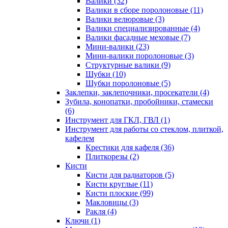
Валики
(32)
Валики в сборе поролоновые
(11)
Валики велюровые
(3)
Валики специализированные
(4)
Валики фасадные меховые
(7)
Мини-валики
(23)
Мини-валики поролоновые
(3)
Структурные валики
(9)
Шубки
(10)
Шубки поролоновые
(5)
Заклепки, заклепочники, просекатели
(4)
Зубила, конопатки, пробойники, стамески
(6)
Инструмент для ГКЛ, ГВЛ
(1)
Инструмент для работы со стеклом, плиткой,
кафелем
Крестики для кафеля
(36)
Плиткорезы
(2)
Кисти
Кисти для радиаторов
(5)
Кисти круглые
(11)
Кисти плоские
(99)
Макловицы
(3)
Ракля
(4)
Ключи
(1)