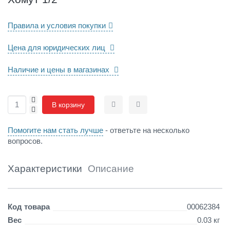
Правила и условия покупки
Цена для юридических лиц
Наличие и цены в магазинах
+
В корзину
-
Сравнить
Отложить
Помогите нам стать лучше
- ответьте на несколько
вопросов.
Характеристики
Описание
Детали
Код товара
00062384
Вес
0.03 кг