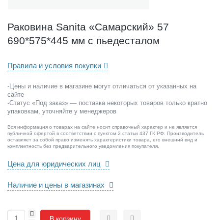
t
a
«
Раковина Sanita «Самарский» 57
С
690*575*445 мм с пьедесталом
а
м
а
Правила и условия покупки
р
с
-Цены и наличие в магазине могут отличаться от указанных на
к
сайте
и
-Статус «Под заказ» — поставка некоторых товаров только кратно
й
упаковкам, уточняйте у менеджеров
»
Вся информация о товарах на сайте носит справочный характер и не является
5
публичной офертой в соответствии с пунктом 2 статьи 437 ГК РФ. Производитель
7
оставляет за собой право изменять характеристики товара, его внешний вид и
комплектность без предварительного уведомления покупателя.
6
9
Цена для юридических лиц
0
*
Наличие и цены в магазинах
5
7
5
+
В корзину
*