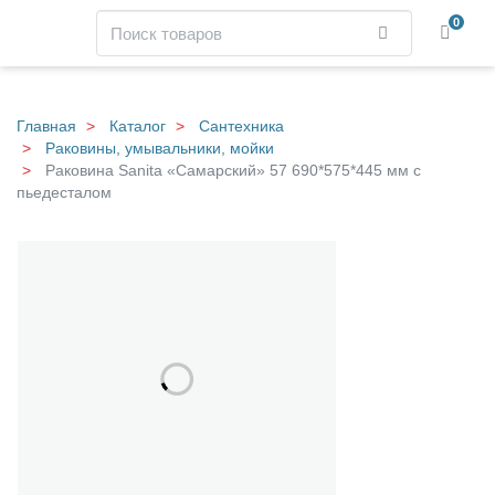
Навигация
Поиск
0
Найти
Skip
to
main
Главная
Каталог
Сантехника
content
Раковины, умывальники, мойки
Раковина Sanita «Самарский» 57 690*575*445 мм с
пьедесталом
Р
Галерея
а
к
о
в
и
н
а
S
a
n
i