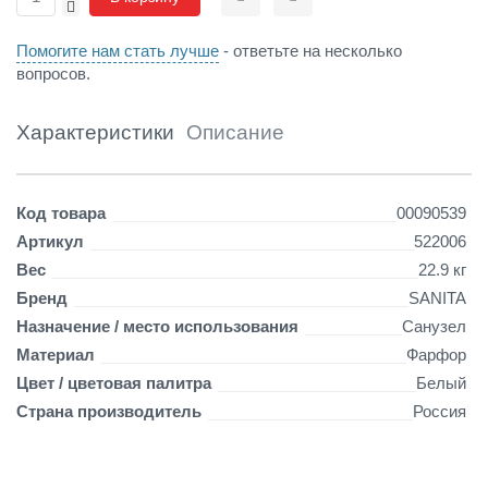
-
Сравнить
Отложить
4
4
Помогите нам стать лучше
- ответьте на несколько
5
вопросов.
м
м
с
Характеристики
Описание
п
ь
е
Детали
Код товара
00090539
д
е
Артикул
522006
с
Вес
22.9 кг
т
Бренд
SANITA
а
л
Назначение / место использования
Санузел
о
Материал
Фарфор
м
Цвет / цветовая палитра
Белый
Страна производитель
Россия