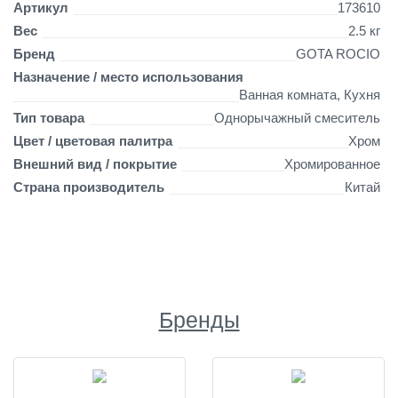
и
Артикул
173610
ж
Вес
2.5 кг
н
Бренд
GOTA ROCIO
о
й
Назначение / место использования
л
Ванная комната, Кухня
е
Тип товара
Однорычажный смеситель
й
Цвет / цветовая палитра
Хром
к
о
Внешний вид / покрытие
Хромированное
й
Страна производитель
Китай
Бренды