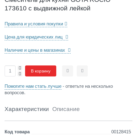
н
173610 с выдвижной лейкой
и
G
O
Правила и условия покупки
T
A
Цена для юридических лиц
R
O
Наличие и цены в магазинах
C
I
O
+
1
В корзину
-
Сравнить
Отложить
7
3
Помогите нам стать лучше
- ответьте на несколько
6
вопросов.
1
0
с
Характеристики
Описание
в
ы
д
Детали
Код товара
00128415
в