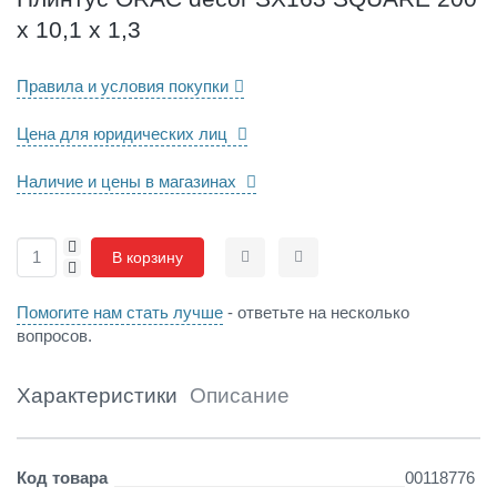
r
х 10,1 х 1,3
S
X
1
Правила и условия покупки
6
3
Цена для юридических лиц
S
Q
Наличие и цены в магазинах
U
A
R
+
E
В корзину
-
Сравнить
Отложить
2
0
Помогите нам стать лучше
- ответьте на несколько
0
вопросов.
х
1
0
Характеристики
Описание
,
1
х
Детали
Код товара
00118776
1