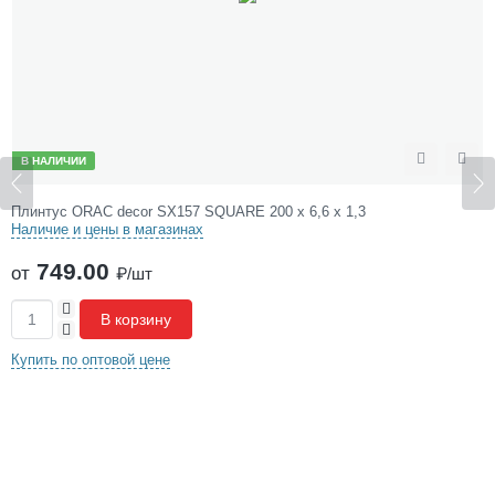
В НАЛИЧИИ
Сравнить
Отложить
157 SQUARE 200 х 6,6 х 1,3
Плинтус ORAC decor S
зинах
Наличие и цены в мага
1295.00
от
₽/шт
+
В корзину
-
Купить по оптовой цене