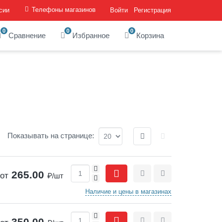
Телефоны магазинов
сии
Войти
Регистрация
0
0
0
Сравнение
Избранное
Корзина
Отображение:
Показывать
на странице
:
+
265.00
от
₽/шт
-
Сравнить
Отложить
Наличие и цены в магазинах
+
350.00