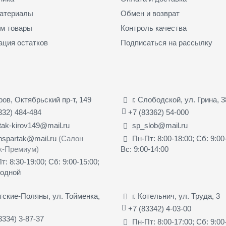
атериалы
Обмен и возврат
м товары
Контроль качества
ация остатков
Подписаться на рассылку
иров, Октябрьский пр-т, 149
г. Слободской, ул. Грина, 3
332) 484-484
+7 (83362) 54-000
tak-kirov149@mail.ru
sp_slob@mail.ru
nspartak@mail.ru
(Салон
Пн-Пт: 8:00-18:00; Сб: 9:00
к-Премиум)
Вс: 9:00-14:00
т: 8:30-19:00; Сб: 9:00-15:00;
ходной
ятские-Поляны, ул. Тойменка,
г. Котельнич, ул. Труда, 3
+7 (83342) 4-03-00
3334) 3-87-37
Пн-Пт: 8:00-17:00; Сб: 9:00