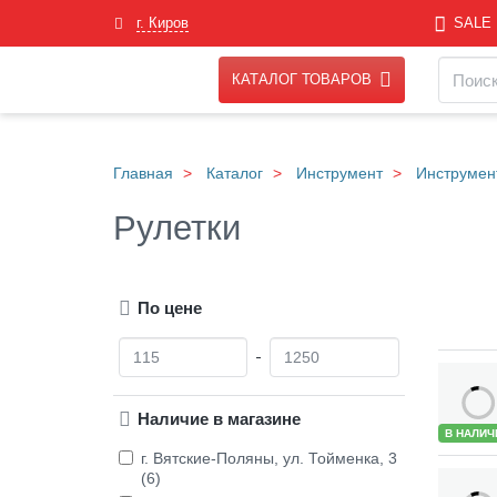
Skip
г. Киров
SALE
to
main
Навигация
Поиск
content
КАТАЛОГ ТОВАРОВ
Главная
Каталог
Инструмент
Инструмен
Рулетки
По цене
О
Д
т
о
Товары
Наличие в магазине
В НАЛИЧ
г. Вятские-Поляны, ул. Тойменка, 3
(6)