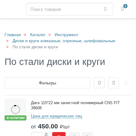
Навигация
Поиск
0
Найти
Skip
to
main
Главная
Каталог
Инструмент
content
Диски и круги алмазные, отрезные, шлифовальные
По стали диски и круги
По стали диски и круги
Отображение
Фильтры
Товары
Диск 115*22 мм зачистной полимерный CNS FIT
39608
Цена для юридических лиц
В НАЛИЧИИ
450.00
от
₽/шт
+