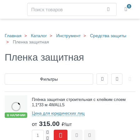
Навигация
Поиск
0
Найти
Skip
to
main
Главная
Каталог
Инструмент
Средства защиты
content
Пленка защитная
Пленка защитная
Отображение
Фильтры
Товары
Плёнка защитная строительная с клейким слоем
1,1*33 м 4WALLS
Цена для юридических лиц
В НАЛИЧИИ
315.00
от
₽/шт
+
-
Сравнить
Отложить