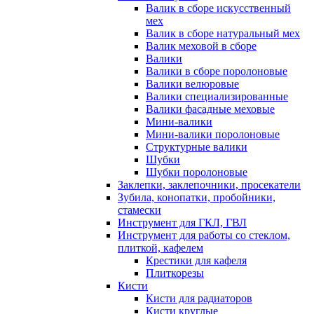
Валик в сборе искусственный
мех
Валик в сборе натуральный мех
Валик меховой в сборе
Валики
Валики в сборе поролоновые
Валики велюровые
Валики специализированные
Валики фасадные меховые
Мини-валики
Мини-валики поролоновые
Структурные валики
Шубки
Шубки поролоновые
Заклепки, заклепочники, просекатели
Зубила, конопатки, пробойники,
стамески
Инструмент для ГКЛ, ГВЛ
Инструмент для работы со стеклом,
плиткой, кафелем
Крестики для кафеля
Плиткорезы
Кисти
Кисти для радиаторов
Кисти круглые