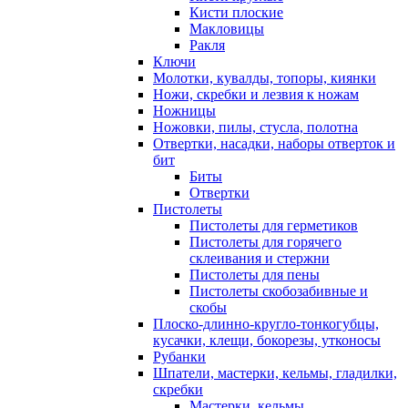
Кисти плоские
Макловицы
Ракля
Ключи
Молотки, кувалды, топоры, киянки
Ножи, скребки и лезвия к ножам
Ножницы
Ножовки, пилы, стусла, полотна
Отвертки, насадки, наборы отверток и
бит
Биты
Отвертки
Пистолеты
Пистолеты для герметиков
Пистолеты для горячего
склеивания и стержни
Пистолеты для пены
Пистолеты скобозабивные и
скобы
Плоско-длинно-кругло-тонкогубцы,
кусачки, клещи, бокорезы, утконосы
Рубанки
Шпатели, мастерки, кельмы, гладилки,
скребки
Мастерки. кельмы