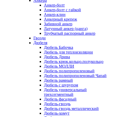
Анкера
Анкер-болт
Анкер-болт с гайкой
Анкер-клин
Анкерный крепеж
Забивной анкер
Латунный анкер (цанга)
Трубчатый распорный анкер
Гвозди
Дюбеля
Дюбель Бабочка
Дюбель для теплоизоляции
Дюбель Дрива
Дюбель крюк.кольцо.полукольцо
Дюбель МОЛЛИ
Дюбель полипропиленовый
Дюбель полипропиленовый Чапай
Дюбель рамный
Дюбель с шурупом
Дюбель универсальный
трехсегментный
Дюбель фасадный
Дюбель-гвоздь
Дюбель-гвоздь металлический
Дюбель-хомут