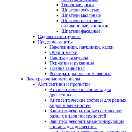
Терочные доски
Шпатели зубчатые
Шпатели малярные
Шпатели резиновые,
силиконовые, японские
Шпатели фасадные
Садовый инструмент
Средства защиты
Наколенники, наушники, каски
Очки и маски
Пакеты для мусора
Перчатки и рукавицы
Пленка защитная
Респираторы, маски малярные
Лакокрасочные материалы
Антисептики и пропитки
Антисептические составы для
древесины
Антисептические составы для разных
видов поверхностей
Защитно-декоративные составы для
разных видов поверхностей
Защитно-декоративные тонирующие
составы для древесины
Защитно-декоративные составы