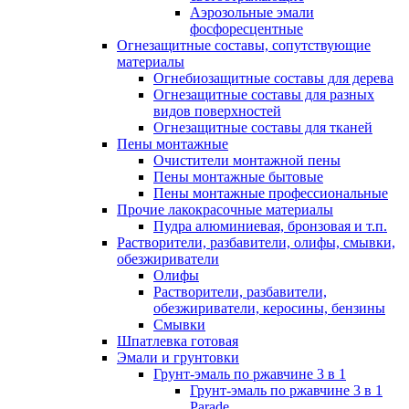
Аэрозольные эмали
фосфоресцентные
Огнезащитные составы, сопутствующие
материалы
Огнебиозащитные составы для дерева
Огнезащитные составы для разных
видов поверхностей
Огнезащитные составы для тканей
Пены монтажные
Очистители монтажной пены
Пены монтажные бытовые
Пены монтажные профессиональные
Прочие лакокрасочные материалы
Пудра алюминиевая, бронзовая и т.п.
Растворители, разбавители, олифы, смывки,
обезжириватели
Олифы
Растворители, разбавители,
обезжириватели, керосины, бензины
Смывки
Шпатлевка готовая
Эмали и грунтовки
Грунт-эмаль по ржавчине 3 в 1
Грунт-эмаль по ржавчине 3 в 1
Parade