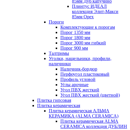
85мм Дуб капучино
Плинтус ИДЕАЛ
коллекция Элит-Макси
85мм Орех
Пороги
Комплектующие к порогам
Порог 1350 мм
Порог 1800 мм
Порог 3000 мм гибкий
Порог 900 мм
Талтримы
Уголки, нащельники, профили,
наличники
Наличник-бордюр
Перфоугол пластиковый
Профиль угловой
Углы арочные
Угол ПВХ жесткий
Угол ПВХ жесткий (цветной)
Плитка гипсовая
Плитка керамическая
Плитка керамическая АЛЬМА
КЕРАМИКА (ALMA CERAMICA)
Плитка керамическая ALMA
CERAMICA коллекция ДУБЛИН